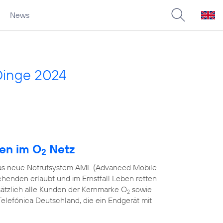
News
Dinge 2024
den im O
Netz
2
 das neue Notrufsystem AML (Advanced Mobile
chenden erlaubt und im Ernstfall Leben retten
sätzlich alle Kunden der Kernmarke O
sowie
2
elefónica Deutschland, die ein Endgerät mit