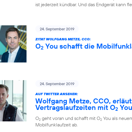
ist jederzeit kündbar. Und das Endgerät kann fl
24. September 2019
ZITAT WOLFGANG METZE, CCO:
O
You schafft die Mobilfunkl
2
24. September 2019
AUF TWITTER ANSEHEN:
Wolfgang Metze, CCO, erläute
Vertragslaufzeiten mit O
Yo
2
O
geht voran und schafft mit O
You als neuem
2
2
Mobilfunklaufzeit ab.