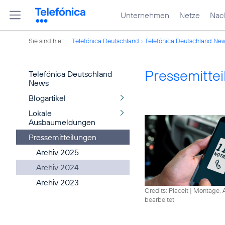
Unternehmen
Netze
Nach
Sie sind hier:
Telefónica Deutschland
Telefónica Deutschland Ne
Pressemitte
Telefónica Deutschland
News
Blogartikel
Lokale
Ausbaumeldungen
Pressemitteilungen
Archiv 2025
Archiv 2024
Archiv 2023
Credits: Placeit
|
Montage, A
bearbeitet