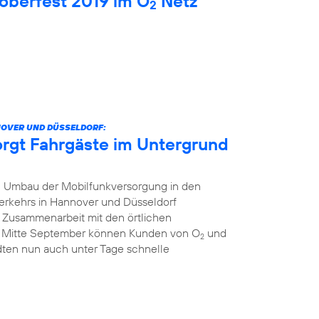
oberfest 2019 im O
Netz
2
NOVER UND DÜSSELDORF:
orgt Fahrgäste im Untergrund
 Umbau der Mobilfunkversorgung in den
erkehrs in Hannover und Düsseldorf
r Zusammenarbeit mit den örtlichen
t Mitte September können Kunden von O
und
2
dten nun auch unter Tage schnelle