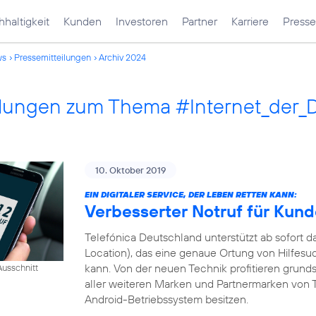
haltigkeit
Kunden
Investoren
Partner
Karriere
Presse
ws
Pressemitteilungen
Archiv 2024
ilungen zum Thema #Internet_der_
10. Oktober 2019
EIN DIGITALER SERVICE, DER LEBEN RETTEN KANN:
Verbesserter Notruf für Kun
Telefónica Deutschland unterstützt ab sofort
Location), das eine genaue Ortung von Hilfesu
kann. Von der neuen Technik profitieren grund
usschnitt
aller weiteren Marken und Partnermarken von T
Android-Betriebssystem besitzen.