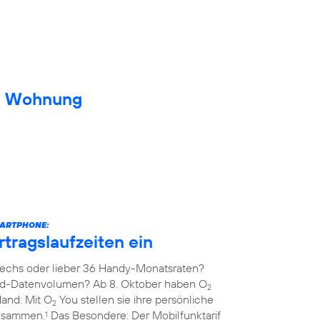
ue Wohnung
MARTPHONE:
rtragslaufzeiten ein
echs oder lieber 36 Handy-Monatsraten?
ed-Datenvolumen? Ab 8. Oktober haben O
2
Hand: Mit O
You stellen sie ihre persönliche
2
zusammen.
Das Besondere: Der Mobilfunktarif
1