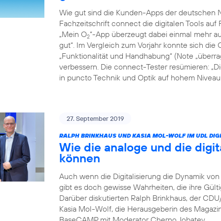
Wie gut sind die Kunden-Apps der deutschen Ne
Fachzeitschrift connect die digitalen Tools auf 
„Mein O
“-App überzeugt dabei einmal mehr auf
2
gut“. Im Vergleich zum Vorjahr konnte sich die 
„Funktionalität und Handhabung“ (Note „überrag
verbessern. Die connect-Tester resümieren: „D
in puncto Technik und Optik auf hohem Niveau: 
27. September 2019
RALPH BRINKHAUS UND KASIA MOL-WOLF IM UDL DIGI
Wie die analoge und die digit
können
Auch wenn die Digitalisierung die Dynamik von 
gibt es doch gewisse Wahrheiten, die ihre Gült
Darüber diskutierten Ralph Brinkhaus, der CD
Kasia Mol-Wolf, die Herausgeberin des Magaz
BaseCAMP mit Moderator Cherno Jobatey.