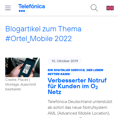
Blogartikel zum Thema
#Ortel_Mobile 2022
10. Oktober 2019
EIN DIGITALER SERVICE, DER LEBEN
RETTEN KANN:
Verbesserter Notruf
Credits: Placeit
|
für Kunden im O
Montage, Ausschnitt
2
bearbeitet
Netz
Telefónica Deutschland unterstützt
ab sofort das neue Notrufsystem
AML (Advanced Mobile Location),