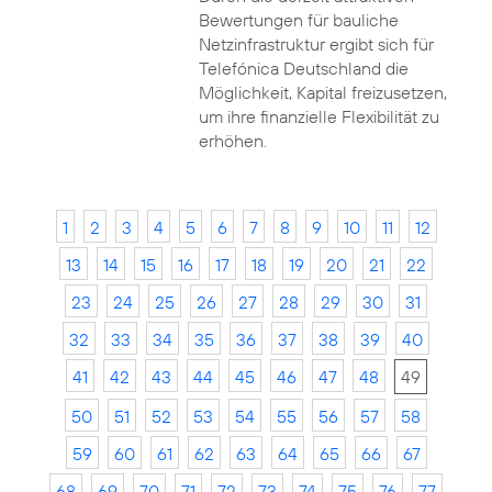
Bewertungen für bauliche
Netzinfrastruktur ergibt sich für
Telefónica Deutschland die
Möglichkeit, Kapital freizusetzen,
um ihre finanzielle Flexibilität zu
erhöhen.
1
2
3
4
5
6
7
8
9
10
11
12
13
14
15
16
17
18
19
20
21
22
23
24
25
26
27
28
29
30
31
32
33
34
35
36
37
38
39
40
41
42
43
44
45
46
47
48
49
50
51
52
53
54
55
56
57
58
59
60
61
62
63
64
65
66
67
68
69
70
71
72
73
74
75
76
77