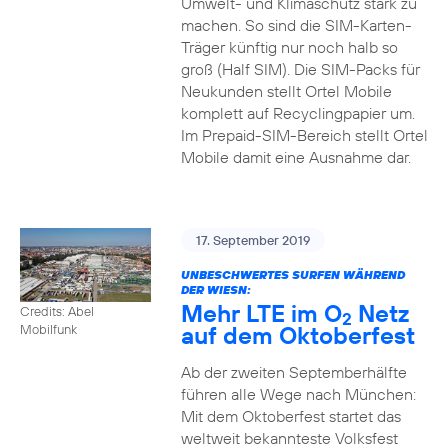
Umwelt- und Klimaschutz stark zu
machen. So sind die SIM-Karten-
Träger künftig nur noch halb so
groß (Half SIM). Die SIM-Packs für
Neukunden stellt Ortel Mobile
komplett auf Recyclingpapier um.
Im Prepaid-SIM-Bereich stellt Ortel
Mobile damit eine Ausnahme dar.
17. September 2019
UNBESCHWERTES SURFEN WÄHREND
DER WIESN:
Mehr LTE im O
Netz
Credits: Abel
2
auf dem Oktoberfest
Mobilfunk
Ab der zweiten Septemberhälfte
führen alle Wege nach München:
Mit dem Oktoberfest startet das
weltweit bekannteste Volksfest