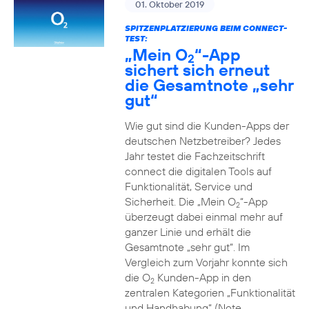
01. Oktober 2019
SPITZENPLATZIERUNG BEIM CONNECT-
TEST:
„Mein O
“-App
2
sichert sich erneut
die Gesamtnote „sehr
gut“
Wie gut sind die Kunden-Apps der
deutschen Netzbetreiber? Jedes
Jahr testet die Fachzeitschrift
connect die digitalen Tools auf
Funktionalität, Service und
Sicherheit. Die „Mein O
“-App
2
überzeugt dabei einmal mehr auf
ganzer Linie und erhält die
Gesamtnote „sehr gut“. Im
Vergleich zum Vorjahr konnte sich
die O
Kunden-App in den
2
zentralen Kategorien „Funktionalität
und Handhabung“ (Note