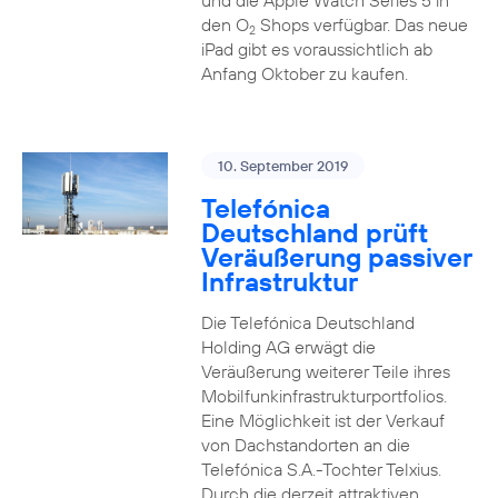
und die Apple Watch Series 5 in
den O
Shops verfügbar. Das neue
2
iPad gibt es voraussichtlich ab
Anfang Oktober zu kaufen.
10. September 2019
Telefónica
Deutschland prüft
Veräußerung passiver
Infrastruktur
Die Telefónica Deutschland
Holding AG erwägt die
Veräußerung weiterer Teile ihres
Mobilfunkinfrastrukturportfolios.
Eine Möglichkeit ist der Verkauf
von Dachstandorten an die
Telefónica S.A.-Tochter Telxius.
Durch die derzeit attraktiven