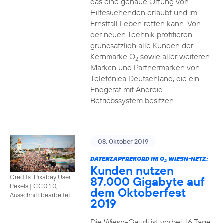
das eine genaue Ortung von
Hilfesuchenden erlaubt und im
Ernstfall Leben retten kann. Von
der neuen Technik profitieren
grundsätzlich alle Kunden der
Kernmarke O
sowie aller weiteren
2
Marken und Partnermarken von
Telefónica Deutschland, die ein
Endgerät mit Android-
Betriebssystem besitzen.
08. Oktober 2019
DATENZAPFREKORD IM O
WIESN-NETZ:
2
Kunden nutzen
Credits: Pixabay User
87.000 Gigabyte auf
Pexels
|
CC0 1.0,
dem Oktoberfest
Ausschnitt bearbeitet
2019
Die Wiesn-Gaudi ist vorbei. 16 Tage