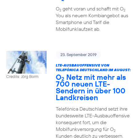
O
geht voran und schafft mit O
2
2
You als neuem Kombiangebot aus
Smartphone und Tarif die
Mobilfunklaufzeit ab.
23. September 2019
LTE-AUSBAUOFFENSIVE VON
TELEFÓNICA DEUTSCHLAND IM AUGUST:
O
Netz mit mehr als
Credits: Jörg Borm
2
700 neuen LTE-
Sendern in über 100
Landkreisen
Telefónica Deutschland setzt ihre
bundesweite LTE-Ausbauoffensive
konsequent fort, um die
Mobilfunkversorgung für O
2
Kunden deutlich zu verbessern.