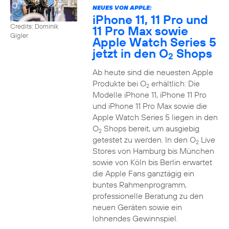
NEUES VON APPLE:
iPhone 11, 11 Pro und
Credits: Dominik
11 Pro Max sowie
Gigler
Apple Watch Series 5
jetzt in den O
Shops
2
Ab heute sind die neuesten Apple
Produkte bei O
erhältlich: Die
2
Modelle iPhone 11, iPhone 11 Pro
und iPhone 11 Pro Max sowie die
Apple Watch Series 5 liegen in den
O
Shops bereit, um ausgiebig
2
getestet zu werden. In den O
Live
2
Stores von Hamburg bis München
sowie von Köln bis Berlin erwartet
die Apple Fans ganztägig ein
buntes Rahmenprogramm,
professionelle Beratung zu den
neuen Geräten sowie ein
lohnendes Gewinnspiel.