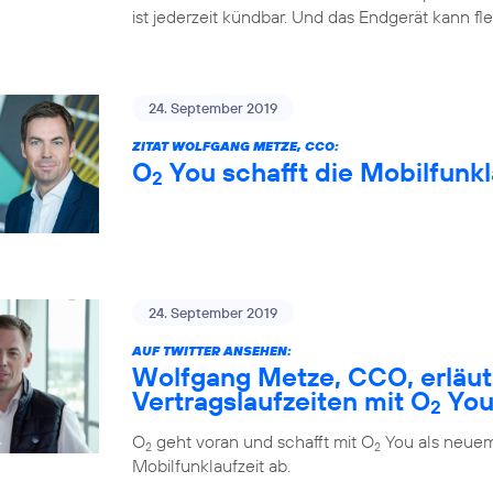
ist jederzeit kündbar. Und das Endgerät kann fl
24. September 2019
ZITAT WOLFGANG METZE, CCO:
O
You schafft die Mobilfunkl
2
24. September 2019
AUF TWITTER ANSEHEN:
Wolfgang Metze, CCO, erläute
Vertragslaufzeiten mit O
Yo
2
O
geht voran und schafft mit O
You als neuem
2
2
Mobilfunklaufzeit ab.