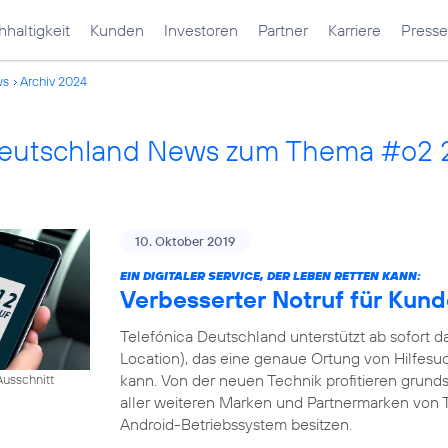
haltigkeit
Kunden
Investoren
Partner
Karriere
Presse
ws
Archiv 2024
Deutschland News zum Thema #o2 
10. Oktober 2019
EIN DIGITALER SERVICE, DER LEBEN RETTEN KANN:
Verbesserter Notruf für Kun
Telefónica Deutschland unterstützt ab sofort
Location), das eine genaue Ortung von Hilfesu
kann. Von der neuen Technik profitieren grund
usschnitt
aller weiteren Marken und Partnermarken von T
Android-Betriebssystem besitzen.