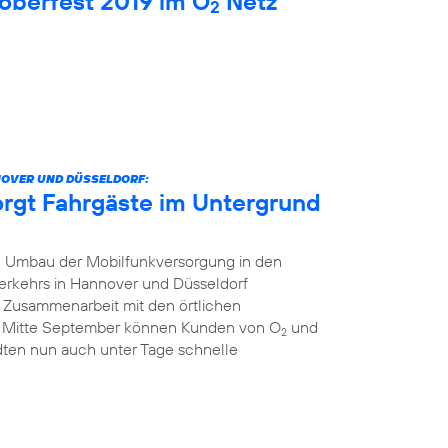
oberfest 2019 im O
Netz
2
NOVER UND DÜSSELDORF:
orgt Fahrgäste im Untergrund
 Umbau der Mobilfunkversorgung in den
erkehrs in Hannover und Düsseldorf
r Zusammenarbeit mit den örtlichen
t Mitte September können Kunden von O
und
2
dten nun auch unter Tage schnelle