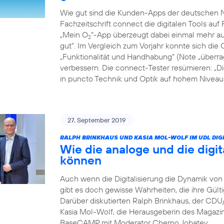
Wie gut sind die Kunden-Apps der deutschen Ne
Fachzeitschrift connect die digitalen Tools auf 
„Mein O
“-App überzeugt dabei einmal mehr auf
2
gut“. Im Vergleich zum Vorjahr konnte sich die 
„Funktionalität und Handhabung“ (Note „überrag
verbessern. Die connect-Tester resümieren: „D
in puncto Technik und Optik auf hohem Niveau: 
27. September 2019
RALPH BRINKHAUS UND KASIA MOL-WOLF IM UDL DIGI
Wie die analoge und die digit
können
Auch wenn die Digitalisierung die Dynamik von 
gibt es doch gewisse Wahrheiten, die ihre Gült
Darüber diskutierten Ralph Brinkhaus, der CD
Kasia Mol-Wolf, die Herausgeberin des Magaz
BaseCAMP mit Moderator Cherno Jobatey.