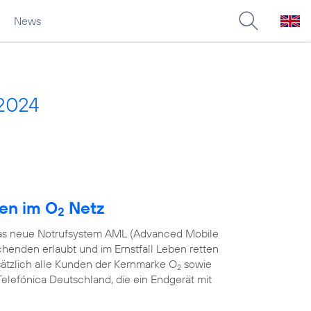
News
2024
den im O
Netz
2
 das neue Notrufsystem AML (Advanced Mobile
chenden erlaubt und im Ernstfall Leben retten
sätzlich alle Kunden der Kernmarke O
sowie
2
elefónica Deutschland, die ein Endgerät mit