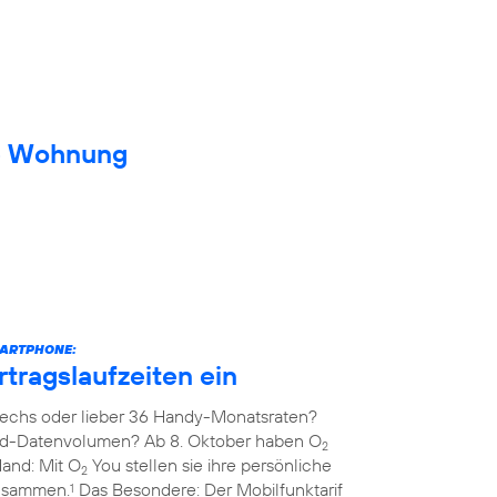
ue Wohnung
MARTPHONE:
rtragslaufzeiten ein
echs oder lieber 36 Handy-Monatsraten?
ed-Datenvolumen? Ab 8. Oktober haben O
2
Hand: Mit O
You stellen sie ihre persönliche
2
zusammen.
Das Besondere: Der Mobilfunktarif
1