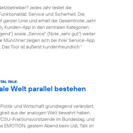
tzbetreiber? Jedes Jahr testet die
Funktionalität, Service und Sicherheit. Die
 ganzer Linie und erhält die Gesamtnote „sehr
O
Kunden-App in den zentralen Kategorien
2
end“) sowie „Service“ (Note „sehr gut“) weiter
ie Münchner zeigen sich bei ihrer Service-App
Das Tool ist äußerst kundenfreundlich.“
TAL TALK:
ale Welt parallel bestehen
Politik und Wirtschaft grundlegend verändert,
igkeit aus der analogen Welt bewahrt haben.
U/CSU-Fraktionsvorsitzende im Bundestag, und
ins EMOTION, gestern Abend beim UdL Talk im