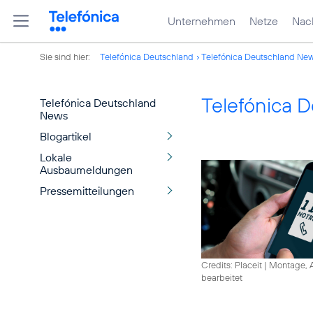
Unternehmen
Netze
Nach
Sie sind hier:
Telefónica Deutschland
Telefónica Deutschland Ne
Telefónica 
Telefónica Deutschland
News
Blogartikel
Lokale
Ausbaumeldungen
Pressemitteilungen
Credits: Placeit
|
Montage, A
bearbeitet