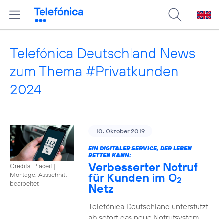
Telefónica Deutschland News
zum Thema #Privatkunden
2024
10. Oktober 2019
EIN DIGITALER SERVICE, DER LEBEN
RETTEN KANN:
Verbesserter Notruf
Credits: Placeit
|
für Kunden im O
Montage, Ausschnitt
2
bearbeitet
Netz
Telefónica Deutschland unterstützt
ab sofort das neue Notrufsystem