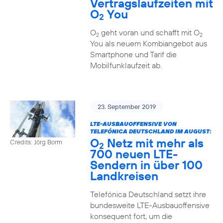
Vertragslaufzeiten mit
O
You
2
O
geht voran und schafft mit O
2
2
You als neuem Kombiangebot aus
Smartphone und Tarif die
Mobilfunklaufzeit ab.
23. September 2019
LTE-AUSBAUOFFENSIVE VON
TELEFÓNICA DEUTSCHLAND IM AUGUST:
O
Netz mit mehr als
Credits: Jörg Borm
2
700 neuen LTE-
Sendern in über 100
Landkreisen
Telefónica Deutschland setzt ihre
bundesweite LTE-Ausbauoffensive
konsequent fort, um die