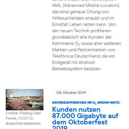
AML (Advanced Mobile Location),
das eine genaue Ortung von
Hilfesuchenden erlaubt und im
Ernstfall Leben retten kann. Von
der neuen Technik profitieren
grundsätzlich alle Kunden der
Kernmarke O
sowie aller weiteren
2
Marken und Partnermarken von
Telefónica Deutschland, die ein
Endgerät mit Android-
Betriebssystem besitzen.
08. Oktober 2019
DATENZAPFREKORD IM O
WIESN-NETZ:
2
Kunden nutzen
Credits: Pixabay User
87.000 Gigabyte auf
Pexels
|
CC0 1.0,
dem Oktoberfest
Ausschnitt bearbeitet
2019