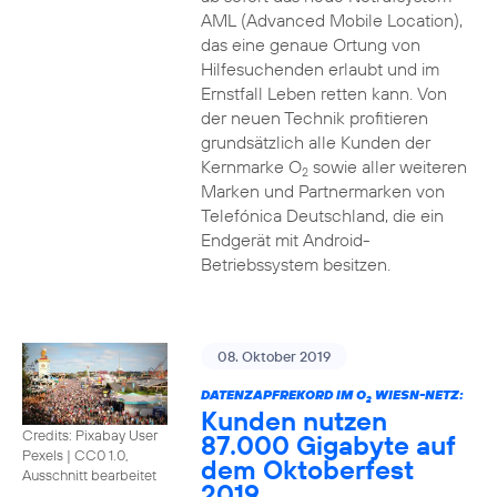
AML (Advanced Mobile Location),
das eine genaue Ortung von
Hilfesuchenden erlaubt und im
Ernstfall Leben retten kann. Von
der neuen Technik profitieren
grundsätzlich alle Kunden der
Kernmarke O
sowie aller weiteren
2
Marken und Partnermarken von
Telefónica Deutschland, die ein
Endgerät mit Android-
Betriebssystem besitzen.
08. Oktober 2019
DATENZAPFREKORD IM O
WIESN-NETZ:
2
Kunden nutzen
Credits: Pixabay User
87.000 Gigabyte auf
Pexels
|
CC0 1.0,
dem Oktoberfest
Ausschnitt bearbeitet
2019