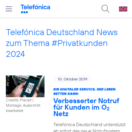
Telefónica Deutschland News
zum Thema #Privatkunden
2024
10. Oktober 2019
EIN DIGITALER SERVICE, DER LEBEN
RETTEN KANN:
Verbesserter Notruf
Credits: Placeit
|
für Kunden im O
Montage, Ausschnitt
2
bearbeitet
Netz
Telefónica Deutschland unterstützt
ab sofort das neue Notrufsystem