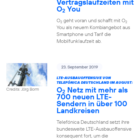
Vertragslaufzeiten mit
O
You
2
O
geht voran und schafft mit O
2
2
You als neuem Kombiangebot aus
Smartphone und Tarif die
Mobilfunklaufzeit ab.
23. September 2019
LTE-AUSBAUOFFENSIVE VON
TELEFÓNICA DEUTSCHLAND IM AUGUST:
O
Netz mit mehr als
Credits: Jörg Borm
2
700 neuen LTE-
Sendern in über 100
Landkreisen
Telefónica Deutschland setzt ihre
bundesweite LTE-Ausbauoffensive
konsequent fort, um die