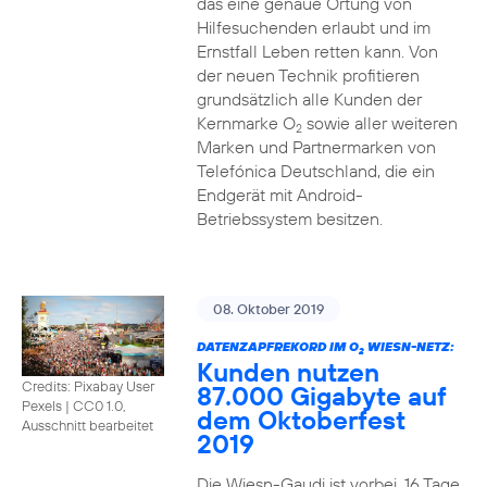
das eine genaue Ortung von
Hilfesuchenden erlaubt und im
Ernstfall Leben retten kann. Von
der neuen Technik profitieren
grundsätzlich alle Kunden der
Kernmarke O
sowie aller weiteren
2
Marken und Partnermarken von
Telefónica Deutschland, die ein
Endgerät mit Android-
Betriebssystem besitzen.
08. Oktober 2019
DATENZAPFREKORD IM O
WIESN-NETZ:
2
Kunden nutzen
Credits: Pixabay User
87.000 Gigabyte auf
Pexels
|
CC0 1.0,
dem Oktoberfest
Ausschnitt bearbeitet
2019
Die Wiesn-Gaudi ist vorbei. 16 Tage