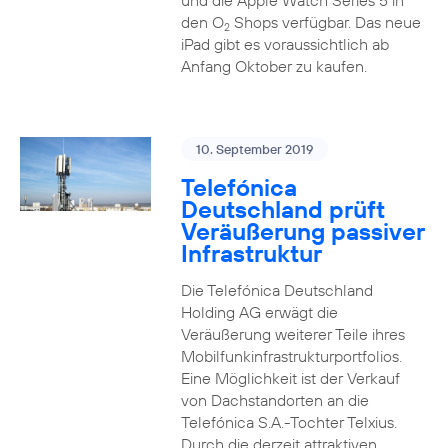
und die Apple Watch Series 5 in
den O
Shops verfügbar. Das neue
2
iPad gibt es voraussichtlich ab
Anfang Oktober zu kaufen.
10. September 2019
Telefónica
Deutschland prüft
Veräußerung passiver
Infrastruktur
Die Telefónica Deutschland
Holding AG erwägt die
Veräußerung weiterer Teile ihres
Mobilfunkinfrastrukturportfolios.
Eine Möglichkeit ist der Verkauf
von Dachstandorten an die
Telefónica S.A.-Tochter Telxius.
Durch die derzeit attraktiven