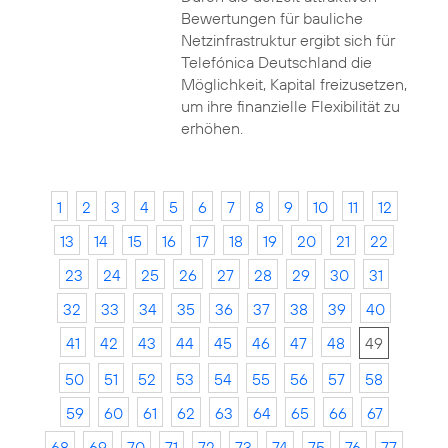
Bewertungen für bauliche
Netzinfrastruktur ergibt sich für
Telefónica Deutschland die
Möglichkeit, Kapital freizusetzen,
um ihre finanzielle Flexibilität zu
erhöhen.
1
2
3
4
5
6
7
8
9
10
11
12
13
14
15
16
17
18
19
20
21
22
23
24
25
26
27
28
29
30
31
32
33
34
35
36
37
38
39
40
41
42
43
44
45
46
47
48
49
50
51
52
53
54
55
56
57
58
59
60
61
62
63
64
65
66
67
68
69
70
71
72
73
74
75
76
77