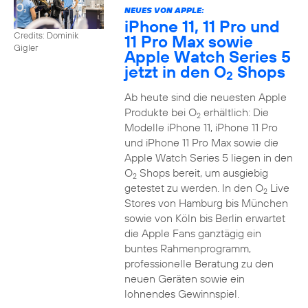
NEUES VON APPLE:
iPhone 11, 11 Pro und
Credits: Dominik
11 Pro Max sowie
Gigler
Apple Watch Series 5
jetzt in den O
Shops
2
Ab heute sind die neuesten Apple
Produkte bei O
erhältlich: Die
2
Modelle iPhone 11, iPhone 11 Pro
und iPhone 11 Pro Max sowie die
Apple Watch Series 5 liegen in den
O
Shops bereit, um ausgiebig
2
getestet zu werden. In den O
Live
2
Stores von Hamburg bis München
sowie von Köln bis Berlin erwartet
die Apple Fans ganztägig ein
buntes Rahmenprogramm,
professionelle Beratung zu den
neuen Geräten sowie ein
lohnendes Gewinnspiel.