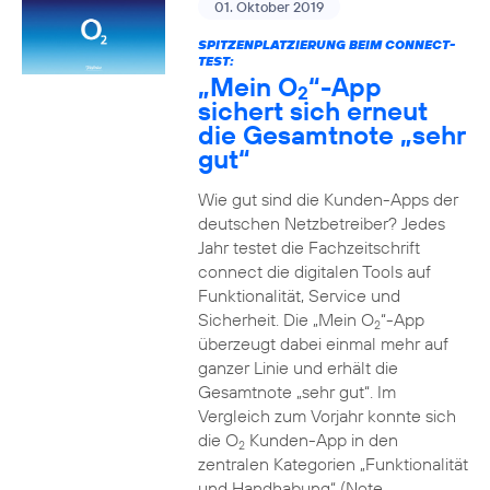
01. Oktober 2019
SPITZENPLATZIERUNG BEIM CONNECT-
TEST:
„Mein O
“-App
2
sichert sich erneut
die Gesamtnote „sehr
gut“
Wie gut sind die Kunden-Apps der
deutschen Netzbetreiber? Jedes
Jahr testet die Fachzeitschrift
connect die digitalen Tools auf
Funktionalität, Service und
Sicherheit. Die „Mein O
“-App
2
überzeugt dabei einmal mehr auf
ganzer Linie und erhält die
Gesamtnote „sehr gut“. Im
Vergleich zum Vorjahr konnte sich
die O
Kunden-App in den
2
zentralen Kategorien „Funktionalität
und Handhabung“ (Note