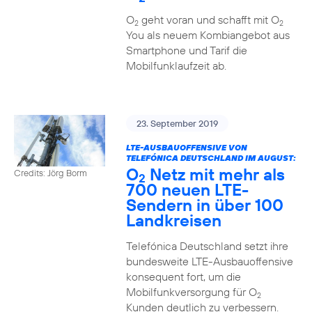
O
geht voran und schafft mit O
2
2
You als neuem Kombiangebot aus
Smartphone und Tarif die
Mobilfunklaufzeit ab.
23. September 2019
LTE-AUSBAUOFFENSIVE VON
TELEFÓNICA DEUTSCHLAND IM AUGUST:
O
Netz mit mehr als
Credits: Jörg Borm
2
700 neuen LTE-
Sendern in über 100
Landkreisen
Telefónica Deutschland setzt ihre
bundesweite LTE-Ausbauoffensive
konsequent fort, um die
Mobilfunkversorgung für O
2
Kunden deutlich zu verbessern.