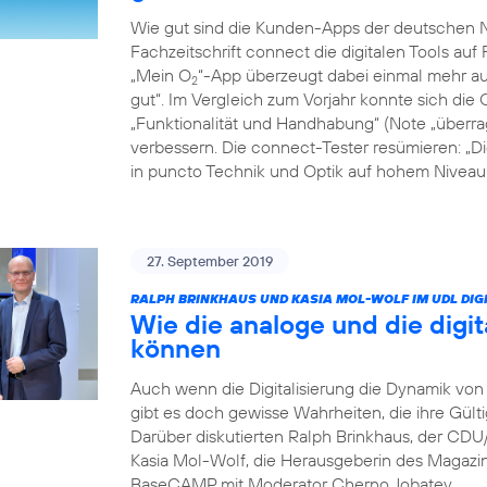
Wie gut sind die Kunden-Apps der deutschen Ne
Fachzeitschrift connect die digitalen Tools auf 
„Mein O
“-App überzeugt dabei einmal mehr auf
2
gut“. Im Vergleich zum Vorjahr konnte sich die 
„Funktionalität und Handhabung“ (Note „überrag
verbessern. Die connect-Tester resümieren: „D
in puncto Technik und Optik auf hohem Niveau: 
27. September 2019
RALPH BRINKHAUS UND KASIA MOL-WOLF IM UDL DIGI
Wie die analoge und die digit
können
Auch wenn die Digitalisierung die Dynamik von 
gibt es doch gewisse Wahrheiten, die ihre Gült
Darüber diskutierten Ralph Brinkhaus, der CD
Kasia Mol-Wolf, die Herausgeberin des Magaz
BaseCAMP mit Moderator Cherno Jobatey.