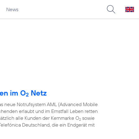
News
den im O
Netz
2
 das neue Notrufsystem AML (Advanced Mobile
chenden erlaubt und im Ernstfall Leben retten
sätzlich alle Kunden der Kernmarke O
sowie
2
elefónica Deutschland, die ein Endgerät mit