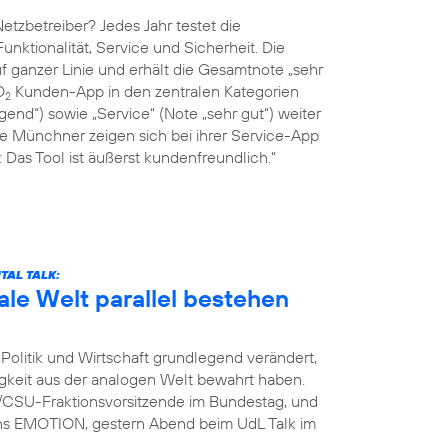
tzbetreiber? Jedes Jahr testet die
Funktionalität, Service und Sicherheit. Die
 ganzer Linie und erhält die Gesamtnote „sehr
O
Kunden-App in den zentralen Kategorien
2
end“) sowie „Service“ (Note „sehr gut“) weiter
ie Münchner zeigen sich bei ihrer Service-App
Das Tool ist äußerst kundenfreundlich.“
TAL TALK:
ale Welt parallel bestehen
Politik und Wirtschaft grundlegend verändert,
igkeit aus der analogen Welt bewahrt haben.
U/CSU-Fraktionsvorsitzende im Bundestag, und
ins EMOTION, gestern Abend beim UdL Talk im