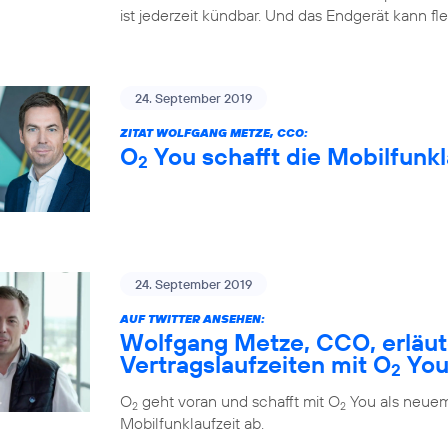
ist jederzeit kündbar. Und das Endgerät kann fl
24. September 2019
ZITAT WOLFGANG METZE, CCO:
O
You schafft die Mobilfunkl
2
24. September 2019
AUF TWITTER ANSEHEN:
Wolfgang Metze, CCO, erläute
Vertragslaufzeiten mit O
Yo
2
O
geht voran und schafft mit O
You als neuem
2
2
Mobilfunklaufzeit ab.