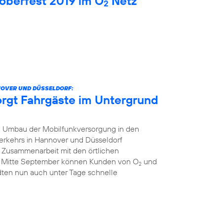
oberfest 2019 im O
Netz
2
NOVER UND DÜSSELDORF:
orgt Fahrgäste im Untergrund
 Umbau der Mobilfunkversorgung in den
erkehrs in Hannover und Düsseldorf
r Zusammenarbeit mit den örtlichen
t Mitte September können Kunden von O
und
2
dten nun auch unter Tage schnelle