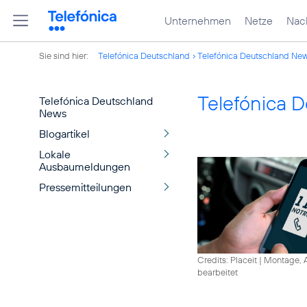
Unternehmen
Netze
Nach
Sie sind hier:
Telefónica Deutschland
Telefónica Deutschland Ne
Telefónica 
Telefónica Deutschland
News
Blogartikel
Lokale
Ausbaumeldungen
Pressemitteilungen
Credits: Placeit
|
Montage, A
bearbeitet