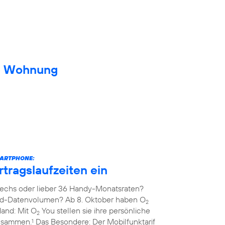
ue Wohnung
MARTPHONE:
rtragslaufzeiten ein
echs oder lieber 36 Handy-Monatsraten?
ed-Datenvolumen? Ab 8. Oktober haben O
2
Hand: Mit O
You stellen sie ihre persönliche
2
zusammen.
Das Besondere: Der Mobilfunktarif
1