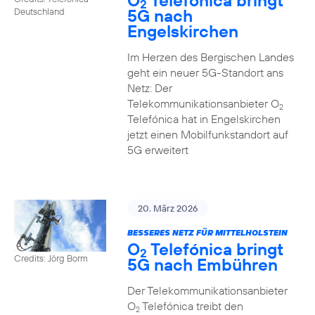
O
Telefónica bringt
2
5G nach
Deutschland
Engelskirchen
Im Herzen des Bergischen Landes
geht ein neuer 5G-Standort ans
Netz: Der
Telekommunikationsanbieter O
2
Telefónica hat in Engelskirchen
jetzt einen Mobilfunkstandort auf
5G erweitert
20. März 2026
BESSERES NETZ FÜR MITTELHOLSTEIN
O
Telefónica bringt
2
Credits: Jörg Borm
5G nach Embühren
Der Telekommunikationsanbieter
O
Telefónica treibt den
2