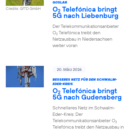
GOSLAR
O
Telefónica bringt
Credits: GfTD GmbH
2
5G nach Liebenburg
Der Telekommunikationsanbieter
O
Telefónica treibt den
2
Netzausbau in Niedersachsen
weiter voran
20. März 2026
BESSERES NETZ FÜR DEN SCHWALM-
EDER-KREIS
O
Telefónica bringt
2
5G nach Gudensberg
Schnelleres Netz im Schwalm-
Eder-Kreis: Der
Telekommunikationsanbieter O
2
Telefónica treibt den Netzausbau in