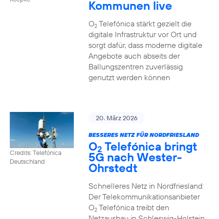
Kommunen live
O
Telefónica stärkt gezielt die
2
digitale Infrastruktur vor Ort und
sorgt dafür, dass moderne digitale
Angebote auch abseits der
Ballungszentren zuverlässig
genutzt werden können
20. März 2026
BESSERES NETZ FÜR NORDFRIESLAND
O
Telefónica bringt
2
Credits: Telefónica
5G nach Wester-
Deutschland
Ohrstedt
Schnelleres Netz in Nordfriesland:
Der Telekommunikationsanbieter
O
Telefónica treibt den
2
Netzausbau in Schleswig-Holstein