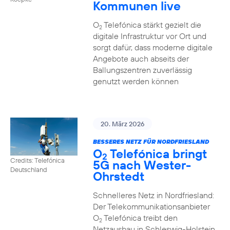
Kommunen live
O
Telefónica stärkt gezielt die
2
digitale Infrastruktur vor Ort und
sorgt dafür, dass moderne digitale
Angebote auch abseits der
Ballungszentren zuverlässig
genutzt werden können
20. März 2026
BESSERES NETZ FÜR NORDFRIESLAND
O
Telefónica bringt
2
Credits: Telefónica
5G nach Wester-
Deutschland
Ohrstedt
Schnelleres Netz in Nordfriesland:
Der Telekommunikationsanbieter
O
Telefónica treibt den
2
Netzausbau in Schleswig-Holstein