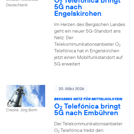
O
Telefónica bringt
2
5G nach
Deutschland
Engelskirchen
Im Herzen des Bergischen Landes
geht ein neuer 5G-Standort ans
Netz: Der
Telekommunikationsanbieter O
2
Telefónica hat in Engelskirchen
jetzt einen Mobilfunkstandort auf
5G erweitert
20. März 2026
BESSERES NETZ FÜR MITTELHOLSTEIN
O
Telefónica bringt
2
Credits: Jörg Borm
5G nach Embühren
Der Telekommunikationsanbieter
O
Telefónica treibt den
2