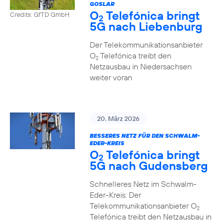
GOSLAR
O
Telefónica bringt
Credits: GfTD GmbH
2
5G nach Liebenburg
Der Telekommunikationsanbieter
O
Telefónica treibt den
2
Netzausbau in Niedersachsen
weiter voran
20. März 2026
BESSERES NETZ FÜR DEN SCHWALM-
EDER-KREIS
O
Telefónica bringt
2
5G nach Gudensberg
Schnelleres Netz im Schwalm-
Eder-Kreis: Der
Telekommunikationsanbieter O
2
Telefónica treibt den Netzausbau in