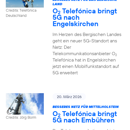
LAND
O
Telefónica bringt
Credits: Telefónica
2
5G nach
Deutschland
Engelskirchen
Im Herzen des Bergischen Landes
geht ein neuer 5G-Standort ans
Netz: Der
Telekommunikationsanbieter O
2
Telefónica hat in Engelskirchen
jetzt einen Mobilfunkstandort auf
5G erweitert
20. März 2026
BESSERES NETZ FÜR MITTELHOLSTEIN
O
Telefónica bringt
2
Credits: Jörg Borm
5G nach Embühren