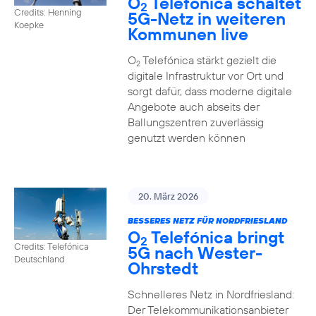
O
Telefónica schaltet
2
Credits: Henning
5G-Netz in weiteren
Koepke
Kommunen live
O
Telefónica stärkt gezielt die
2
digitale Infrastruktur vor Ort und
sorgt dafür, dass moderne digitale
Angebote auch abseits der
Ballungszentren zuverlässig
genutzt werden können
20. März 2026
BESSERES NETZ FÜR NORDFRIESLAND
O
Telefónica bringt
2
Credits: Telefónica
5G nach Wester-
Deutschland
Ohrstedt
Schnelleres Netz in Nordfriesland:
Der Telekommunikationsanbieter