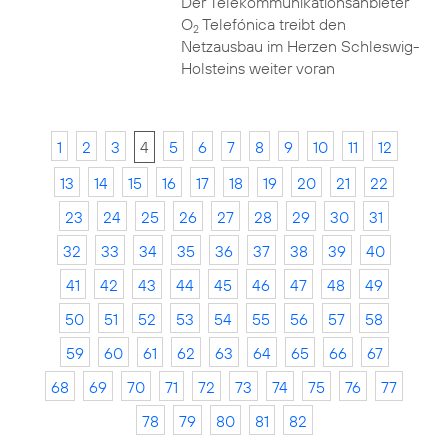
Der Telekommunikationsanbieter
O
Telefónica treibt den
2
Netzausbau im Herzen Schleswig-
Holsteins weiter voran
1
2
3
4
5
6
7
8
9
10
11
12
13
14
15
16
17
18
19
20
21
22
23
24
25
26
27
28
29
30
31
32
33
34
35
36
37
38
39
40
41
42
43
44
45
46
47
48
49
50
51
52
53
54
55
56
57
58
59
60
61
62
63
64
65
66
67
68
69
70
71
72
73
74
75
76
77
78
79
80
81
82