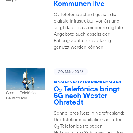
Kommunen live
O
Telefónica stärkt gezielt die
2
digitale Infrastruktur vor Ort und
sorgt dafür, dass moderne digitale
Angebote auch abseits der
Ballungszentren zuverlässig
genutzt werden können
20. März 2026
BESSERES NETZ FÜR NORDFRIESLAND
O
Telefónica bringt
2
Credits: Telefónica
5G nach Wester-
Deutschland
Ohrstedt
Schnelleres Netz in Nordfriesland:
Der Telekommunikationsanbieter
O
Telefónica treibt den
2
Netzausbau in Schleswig-Holstein