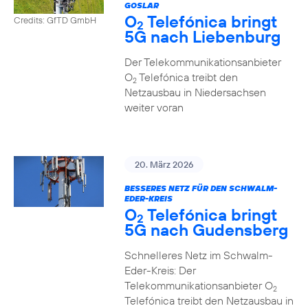
GOSLAR
O
Telefónica bringt
Credits: GfTD GmbH
2
5G nach Liebenburg
Der Telekommunikationsanbieter
O
Telefónica treibt den
2
Netzausbau in Niedersachsen
weiter voran
20. März 2026
BESSERES NETZ FÜR DEN SCHWALM-
EDER-KREIS
O
Telefónica bringt
2
5G nach Gudensberg
Schnelleres Netz im Schwalm-
Eder-Kreis: Der
Telekommunikationsanbieter O
2
Telefónica treibt den Netzausbau in