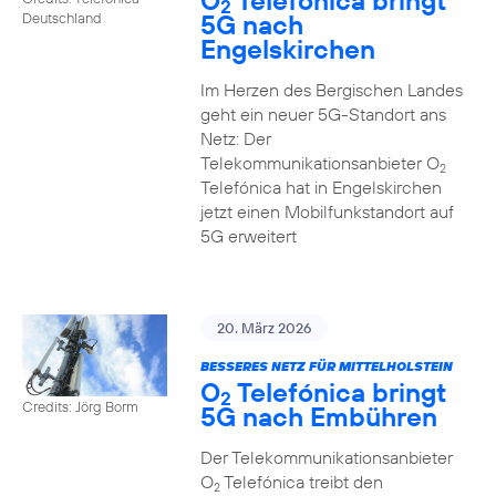
O
Telefónica bringt
2
5G nach
Deutschland
Engelskirchen
Im Herzen des Bergischen Landes
geht ein neuer 5G-Standort ans
Netz: Der
Telekommunikationsanbieter O
2
Telefónica hat in Engelskirchen
jetzt einen Mobilfunkstandort auf
5G erweitert
20. März 2026
BESSERES NETZ FÜR MITTELHOLSTEIN
O
Telefónica bringt
2
Credits: Jörg Borm
5G nach Embühren
Der Telekommunikationsanbieter
O
Telefónica treibt den
2