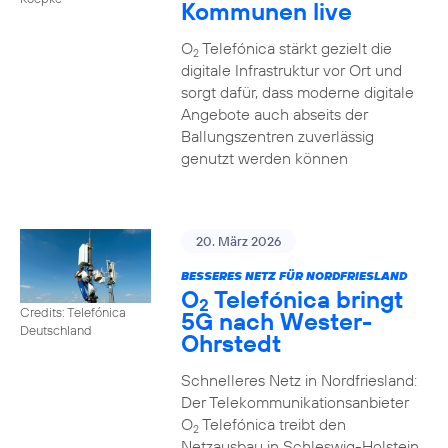
Kommunen live
O
Telefónica stärkt gezielt die
2
digitale Infrastruktur vor Ort und
sorgt dafür, dass moderne digitale
Angebote auch abseits der
Ballungszentren zuverlässig
genutzt werden können
20. März 2026
BESSERES NETZ FÜR NORDFRIESLAND
O
Telefónica bringt
2
Credits: Telefónica
5G nach Wester-
Deutschland
Ohrstedt
Schnelleres Netz in Nordfriesland:
Der Telekommunikationsanbieter
O
Telefónica treibt den
2
Netzausbau in Schleswig-Holstein