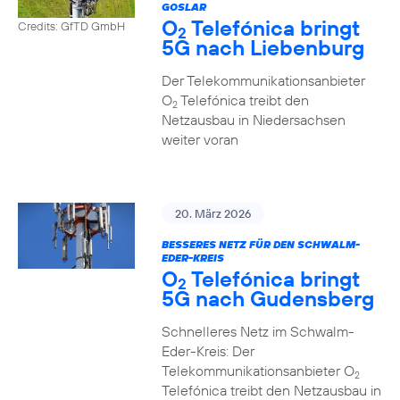
GOSLAR
O
Telefónica bringt
Credits: GfTD GmbH
2
5G nach Liebenburg
Der Telekommunikationsanbieter
O
Telefónica treibt den
2
Netzausbau in Niedersachsen
weiter voran
20. März 2026
BESSERES NETZ FÜR DEN SCHWALM-
EDER-KREIS
O
Telefónica bringt
2
5G nach Gudensberg
Schnelleres Netz im Schwalm-
Eder-Kreis: Der
Telekommunikationsanbieter O
2
Telefónica treibt den Netzausbau in