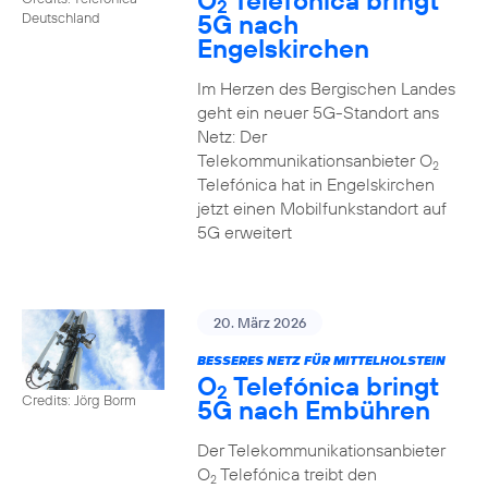
O
Telefónica bringt
2
5G nach
Deutschland
Engelskirchen
Im Herzen des Bergischen Landes
geht ein neuer 5G-Standort ans
Netz: Der
Telekommunikationsanbieter O
2
Telefónica hat in Engelskirchen
jetzt einen Mobilfunkstandort auf
5G erweitert
20. März 2026
BESSERES NETZ FÜR MITTELHOLSTEIN
O
Telefónica bringt
2
Credits: Jörg Borm
5G nach Embühren
Der Telekommunikationsanbieter
O
Telefónica treibt den
2