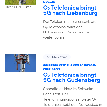
GOSLAR
O
Telefónica bringt
Credits: GfTD GmbH
2
5G nach Liebenburg
Der Telekommunikationsanbieter
O
Telefónica treibt den
2
Netzausbau in Niedersachsen
weiter voran
20. März 2026
BESSERES NETZ FÜR DEN SCHWALM-
EDER-KREIS
O
Telefónica bringt
2
5G nach Gudensberg
Schnelleres Netz im Schwalm-
Eder-Kreis: Der
Telekommunikationsanbieter O
2
Telefónica treibt den Netzausbau in