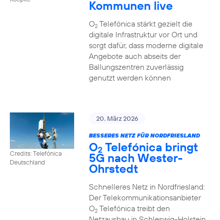
Kommunen live
O
Telefónica stärkt gezielt die
2
digitale Infrastruktur vor Ort und
sorgt dafür, dass moderne digitale
Angebote auch abseits der
Ballungszentren zuverlässig
genutzt werden können
20. März 2026
BESSERES NETZ FÜR NORDFRIESLAND
O
Telefónica bringt
2
Credits: Telefónica
5G nach Wester-
Deutschland
Ohrstedt
Schnelleres Netz in Nordfriesland:
Der Telekommunikationsanbieter
O
Telefónica treibt den
2
Netzausbau in Schleswig-Holstein