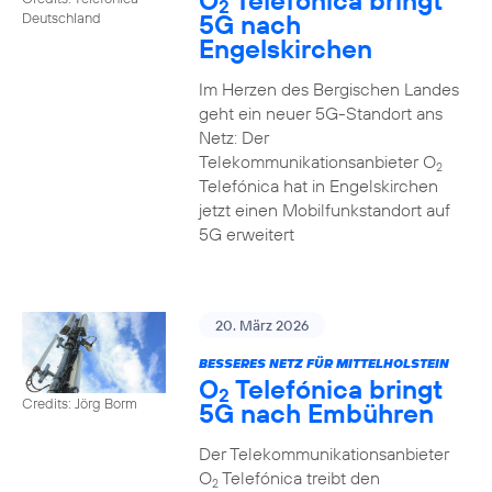
O
Telefónica bringt
2
5G nach
Deutschland
Engelskirchen
Im Herzen des Bergischen Landes
geht ein neuer 5G-Standort ans
Netz: Der
Telekommunikationsanbieter O
2
Telefónica hat in Engelskirchen
jetzt einen Mobilfunkstandort auf
5G erweitert
20. März 2026
BESSERES NETZ FÜR MITTELHOLSTEIN
O
Telefónica bringt
2
Credits: Jörg Borm
5G nach Embühren
Der Telekommunikationsanbieter
O
Telefónica treibt den
2