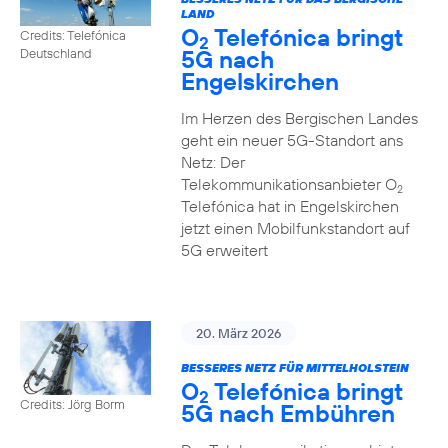
LAND
O
Telefónica bringt
Credits: Telefónica
2
5G nach
Deutschland
Engelskirchen
Im Herzen des Bergischen Landes
geht ein neuer 5G-Standort ans
Netz: Der
Telekommunikationsanbieter O
2
Telefónica hat in Engelskirchen
jetzt einen Mobilfunkstandort auf
5G erweitert
20. März 2026
BESSERES NETZ FÜR MITTELHOLSTEIN
O
Telefónica bringt
2
Credits: Jörg Borm
5G nach Embühren