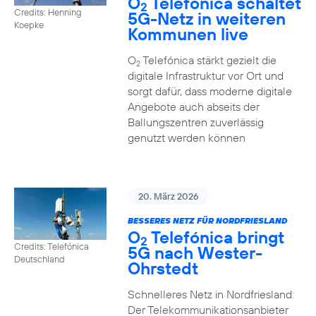
O
Telefónica schaltet
2
Credits: Henning
5G-Netz in weiteren
Koepke
Kommunen live
O
Telefónica stärkt gezielt die
2
digitale Infrastruktur vor Ort und
sorgt dafür, dass moderne digitale
Angebote auch abseits der
Ballungszentren zuverlässig
genutzt werden können
20. März 2026
BESSERES NETZ FÜR NORDFRIESLAND
O
Telefónica bringt
2
Credits: Telefónica
5G nach Wester-
Deutschland
Ohrstedt
Schnelleres Netz in Nordfriesland:
Der Telekommunikationsanbieter