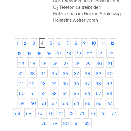
Der Telekommunikationsanbieter
O
Telefónica treibt den
2
Netzausbau im Herzen Schleswig-
Holsteins weiter voran
1
2
3
4
5
6
7
8
9
10
11
12
13
14
15
16
17
18
19
20
21
22
23
24
25
26
27
28
29
30
31
32
33
34
35
36
37
38
39
40
41
42
43
44
45
46
47
48
49
50
51
52
53
54
55
56
57
58
59
60
61
62
63
64
65
66
67
68
69
70
71
72
73
74
75
76
77
78
79
80
81
82