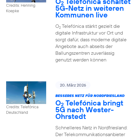
O
Telefónica schaltet
2
Credits: Henning
5G-Netz in weiteren
Koepke
Kommunen live
O
Telefónica stärkt gezielt die
2
digitale Infrastruktur vor Ort und
sorgt dafür, dass moderne digitale
Angebote auch abseits der
Ballungszentren zuverlässig
genutzt werden können
20. März 2026
BESSERES NETZ FÜR NORDFRIESLAND
O
Telefónica bringt
2
Credits: Telefónica
5G nach Wester-
Deutschland
Ohrstedt
Schnelleres Netz in Nordfriesland:
Der Telekommunikationsanbieter