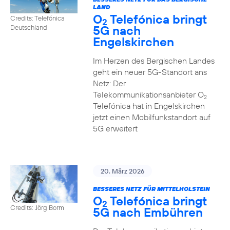
LAND
O
Telefónica bringt
Credits: Telefónica
2
5G nach
Deutschland
Engelskirchen
Im Herzen des Bergischen Landes
geht ein neuer 5G-Standort ans
Netz: Der
Telekommunikationsanbieter O
2
Telefónica hat in Engelskirchen
jetzt einen Mobilfunkstandort auf
5G erweitert
20. März 2026
BESSERES NETZ FÜR MITTELHOLSTEIN
O
Telefónica bringt
2
Credits: Jörg Borm
5G nach Embühren