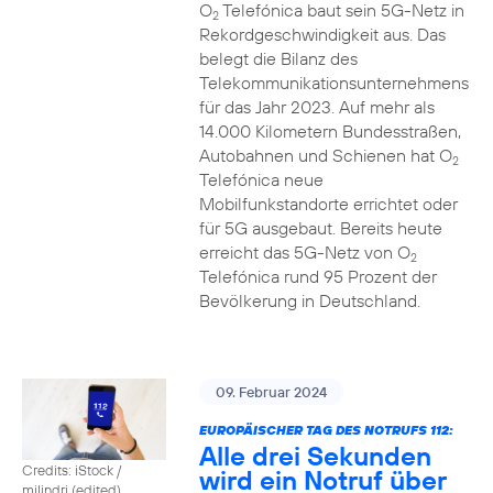
O
Telefónica baut sein 5G-Netz in
2
Rekordgeschwindigkeit aus. Das
belegt die Bilanz des
Telekommunikationsunternehmens
für das Jahr 2023. Auf mehr als
14.000 Kilometern Bundesstraßen,
Autobahnen und Schienen hat O
2
Telefónica neue
Mobilfunkstandorte errichtet oder
für 5G ausgebaut. Bereits heute
erreicht das 5G-Netz von O
2
Telefónica rund 95 Prozent der
Bevölkerung in Deutschland.
09. Februar 2024
EUROPÄISCHER TAG DES NOTRUFS 112:
Alle drei Sekunden
Credits: iStock /
wird ein Notruf über
milindri (edited)