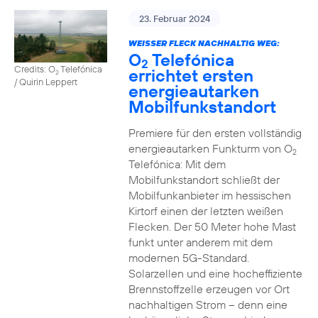
23. Februar 2024
WEISSER FLECK NACHHALTIG WEG:
O
Telefónica
2
Credits: O
Telefónica
errichtet ersten
2
/ Quirin Leppert
energieautarken
Mobilfunkstandort
Premiere für den ersten vollständig
energieautarken Funkturm von O
2
Telefónica: Mit dem
Mobilfunkstandort schließt der
Mobilfunkanbieter im hessischen
Kirtorf einen der letzten weißen
Flecken. Der 50 Meter hohe Mast
funkt unter anderem mit dem
modernen 5G-Standard.
Solarzellen und eine hocheffiziente
Brennstoffzelle erzeugen vor Ort
nachhaltigen Strom – denn eine