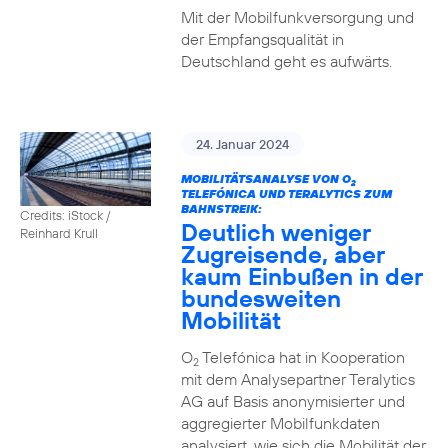
Mit der Mobilfunkversorgung und
der Empfangsqualität in
Deutschland geht es aufwärts.
24. Januar 2024
MOBILITÄTSANALYSE VON O
2
TELEFÓNICA UND TERALYTICS ZUM
BAHNSTREIK:
Credits: iStock /
Deutlich weniger
Reinhard Krull
Zugreisende, aber
kaum Einbußen in der
bundesweiten
Mobilität
O
Telefónica hat in Kooperation
2
mit dem Analysepartner Teralytics
AG auf Basis anonymisierter und
aggregierter Mobilfunkdaten
analysiert, wie sich die Mobilität der