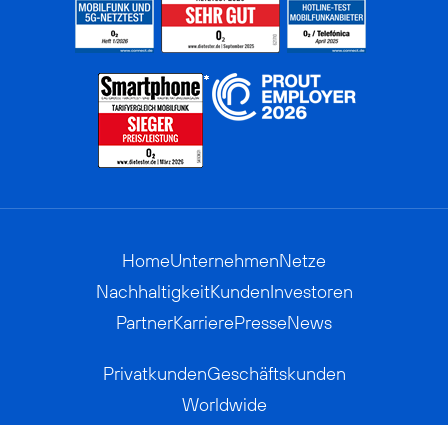
Home
Unternehmen
Netze
Nachhaltigkeit
Kunden
Investoren
Partner
Karriere
Presse
News
Privatkunden
Geschäftskunden
Worldwide