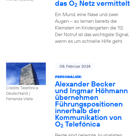
das O
Netz vermittelt
2
Ein Mund, eine Nase und zwei
Augen – so lernen bereits die
Kleinsten im Kindergarten die 112.
Der Notruf ist das wichtigste Signal,
wenn es um schnelle Hilfe geht.
08. Februar 2024
PERSONALIEN:
Alexander Becker
Credits: Telefónica
und Ingmar Höhmann
Deutschland /
übernehmen
Fernanda Vilela
Führungspositionen
innerhalb der
Kommunikation von
O
Telefónica
2
Beide sind gelernte Journalisten