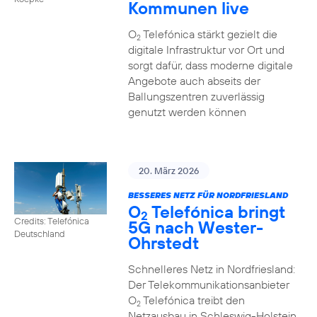
Kommunen live
O
Telefónica stärkt gezielt die
2
digitale Infrastruktur vor Ort und
sorgt dafür, dass moderne digitale
Angebote auch abseits der
Ballungszentren zuverlässig
genutzt werden können
20. März 2026
BESSERES NETZ FÜR NORDFRIESLAND
O
Telefónica bringt
2
Credits: Telefónica
5G nach Wester-
Deutschland
Ohrstedt
Schnelleres Netz in Nordfriesland:
Der Telekommunikationsanbieter
O
Telefónica treibt den
2
Netzausbau in Schleswig-Holstein