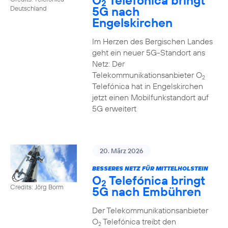
O
Telefónica bringt
2
5G nach
Deutschland
Engelskirchen
Im Herzen des Bergischen Landes
geht ein neuer 5G-Standort ans
Netz: Der
Telekommunikationsanbieter O
2
Telefónica hat in Engelskirchen
jetzt einen Mobilfunkstandort auf
5G erweitert
20. März 2026
BESSERES NETZ FÜR MITTELHOLSTEIN
O
Telefónica bringt
2
Credits: Jörg Borm
5G nach Embühren
Der Telekommunikationsanbieter
O
Telefónica treibt den
2