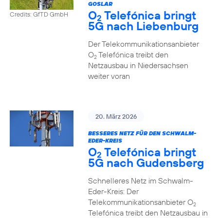
GOSLAR
O
Telefónica bringt
Credits: GfTD GmbH
2
5G nach Liebenburg
Der Telekommunikationsanbieter
O
Telefónica treibt den
2
Netzausbau in Niedersachsen
weiter voran
20. März 2026
BESSERES NETZ FÜR DEN SCHWALM-
EDER-KREIS
O
Telefónica bringt
2
5G nach Gudensberg
Schnelleres Netz im Schwalm-
Eder-Kreis: Der
Telekommunikationsanbieter O
2
Telefónica treibt den Netzausbau in