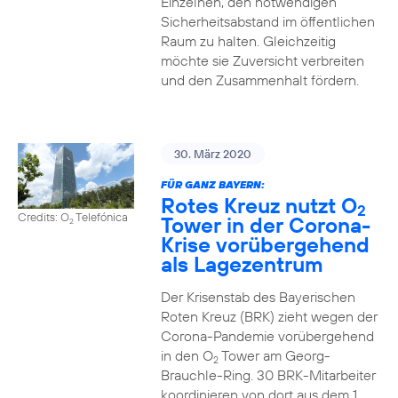
Einzelnen, den notwendigen
Sicherheitsabstand im öffentlichen
Raum zu halten. Gleichzeitig
möchte sie Zuversicht verbreiten
und den Zusammenhalt fördern.
30. März 2020
FÜR GANZ BAYERN:
Rotes Kreuz nutzt O
2
Credits: O
Telefónica
Tower in der Corona-
2
Krise vorübergehend
als Lagezentrum
Der Krisenstab des Bayerischen
Roten Kreuz (BRK) zieht wegen der
Corona-Pandemie vorübergehend
in den O
Tower am Georg-
2
Brauchle-Ring. 30 BRK-Mitarbeiter
koordinieren von dort aus dem 1.