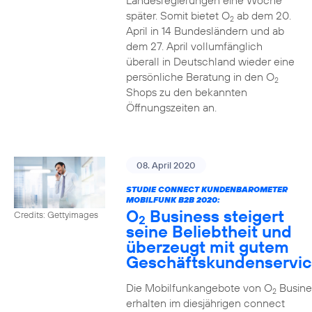
Landesregierungen eine Woche
später. Somit bietet O
ab dem 20.
2
April in 14 Bundesländern und ab
dem 27. April vollumfänglich
überall in Deutschland wieder eine
persönliche Beratung in den O
2
Shops zu den bekannten
Öffnungszeiten an.
08. April 2020
STUDIE CONNECT KUNDENBAROMETER
MOBILFUNK B2B 2020:
O
Business steigert
Credits: Gettyimages
2
seine Beliebtheit und
überzeugt mit gutem
Geschäftskundenservi
Die Mobilfunkangebote von O
Busine
2
erhalten im diesjährigen connect