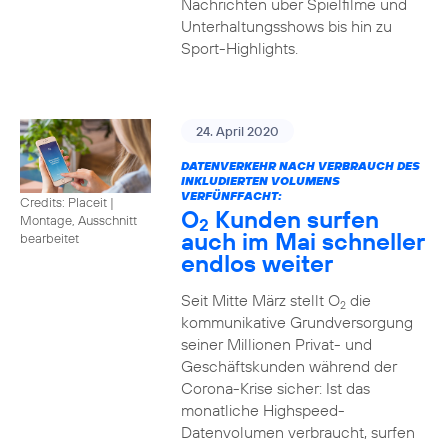
Nachrichten über Spielfilme und
Unterhaltungsshows bis hin zu
Sport-Highlights.
24. April 2020
DATENVERKEHR NACH VERBRAUCH DES
INKLUDIERTEN VOLUMENS
VERFÜNFFACHT:
Credits: Placeit
|
O
Kunden surfen
Montage, Ausschnitt
2
auch im Mai schneller
bearbeitet
endlos weiter
Seit Mitte März stellt O
die
2
kommunikative Grundversorgung
seiner Millionen Privat- und
Geschäftskunden während der
Corona-Krise sicher: Ist das
monatliche Highspeed-
Datenvolumen verbraucht, surfen