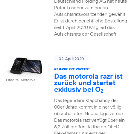
Deutschland Holding AG hat heute
Peter Löscher zum neuen
Aufsichtsratsvorsitzenden gewählt.
Er ist durch gerichtliche Bestellung
seit 1. April 2020 Mitglied des
Aufsichtsrats der Gesellschaft.
02. April 2020
KLAPPE DIE ZWEITE:
Das motorola razr ist
Credits: Motorola
zurück und startet
exklusiv bei O
2
Das legendäre Klapphandy der
00er-Jahre kommt in einer völlig
überabeiteten Neuauflage zurück:
Das motorola razr verfügt über ein
6,2 Zoll großen, faltbaren OLED-
Flex-Display. Als einziger