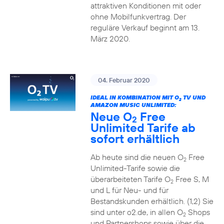
attraktiven Konditionen mit oder
ohne Mobilfunkvertrag. Der
reguläre Verkauf beginnt am 13.
März 2020.
04. Februar 2020
IDEAL IN KOMBINATION MIT O
TV UND
2
AMAZON MUSIC UNLIMITED:
Neue O
Free
2
Unlimited Tarife ab
sofort erhältlich
Ab heute sind die neuen O
Free
2
Unlimited-Tarife sowie die
überarbeiteten Tarife O
Free S, M
2
und L für Neu- und für
Bestandskunden erhältlich. (1,2) Sie
sind unter o2.de, in allen O
Shops
2
und Partnershops sowie über die