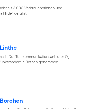
 mehr als 3.000 Verbraucherinnen und
 Hilde“ geführt
Linthe
mark: Der Telekommunikationsanbieter O
2
lfunkstandort in Betrieb genommen
 Borchen