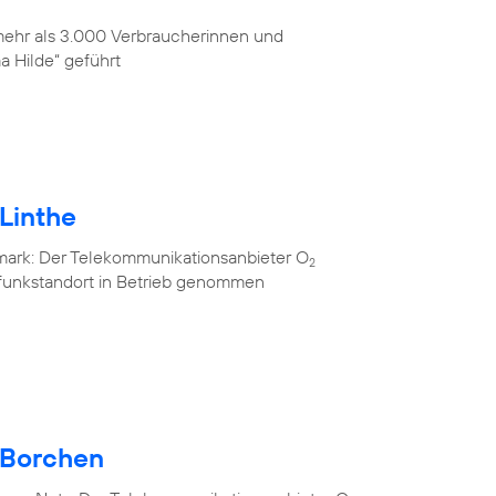
 mehr als 3.000 Verbraucherinnen und
 Hilde“ geführt
Linthe
mark: Der Telekommunikationsanbieter O
2
lfunkstandort in Betrieb genommen
 Borchen