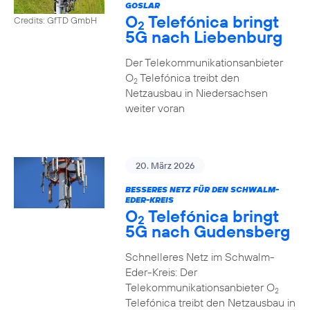
GOSLAR
O
Telefónica bringt
Credits: GfTD GmbH
2
5G nach Liebenburg
Der Telekommunikationsanbieter
O
Telefónica treibt den
2
Netzausbau in Niedersachsen
weiter voran
20. März 2026
BESSERES NETZ FÜR DEN SCHWALM-
EDER-KREIS
O
Telefónica bringt
2
5G nach Gudensberg
Schnelleres Netz im Schwalm-
Eder-Kreis: Der
Telekommunikationsanbieter O
2
Telefónica treibt den Netzausbau in