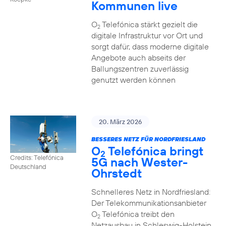
Kommunen live
O
Telefónica stärkt gezielt die
2
digitale Infrastruktur vor Ort und
sorgt dafür, dass moderne digitale
Angebote auch abseits der
Ballungszentren zuverlässig
genutzt werden können
20. März 2026
BESSERES NETZ FÜR NORDFRIESLAND
O
Telefónica bringt
2
Credits: Telefónica
5G nach Wester-
Deutschland
Ohrstedt
Schnelleres Netz in Nordfriesland:
Der Telekommunikationsanbieter
O
Telefónica treibt den
2
Netzausbau in Schleswig-Holstein