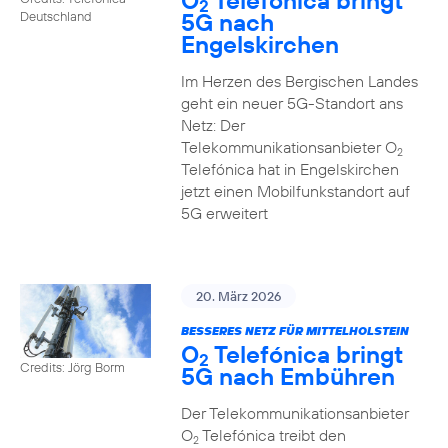
O
Telefónica bringt
2
5G nach
Deutschland
Engelskirchen
Im Herzen des Bergischen Landes
geht ein neuer 5G-Standort ans
Netz: Der
Telekommunikationsanbieter O
2
Telefónica hat in Engelskirchen
jetzt einen Mobilfunkstandort auf
5G erweitert
20. März 2026
BESSERES NETZ FÜR MITTELHOLSTEIN
O
Telefónica bringt
2
Credits: Jörg Borm
5G nach Embühren
Der Telekommunikationsanbieter
O
Telefónica treibt den
2