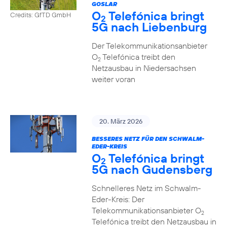
GOSLAR
O
Telefónica bringt
Credits: GfTD GmbH
2
5G nach Liebenburg
Der Telekommunikationsanbieter
O
Telefónica treibt den
2
Netzausbau in Niedersachsen
weiter voran
20. März 2026
BESSERES NETZ FÜR DEN SCHWALM-
EDER-KREIS
O
Telefónica bringt
2
5G nach Gudensberg
Schnelleres Netz im Schwalm-
Eder-Kreis: Der
Telekommunikationsanbieter O
2
Telefónica treibt den Netzausbau in