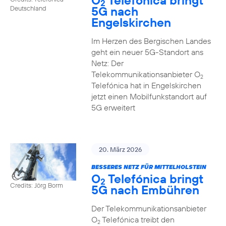
O
Telefónica bringt
2
5G nach
Deutschland
Engelskirchen
Im Herzen des Bergischen Landes
geht ein neuer 5G-Standort ans
Netz: Der
Telekommunikationsanbieter O
2
Telefónica hat in Engelskirchen
jetzt einen Mobilfunkstandort auf
5G erweitert
20. März 2026
BESSERES NETZ FÜR MITTELHOLSTEIN
O
Telefónica bringt
2
Credits: Jörg Borm
5G nach Embühren
Der Telekommunikationsanbieter
O
Telefónica treibt den
2