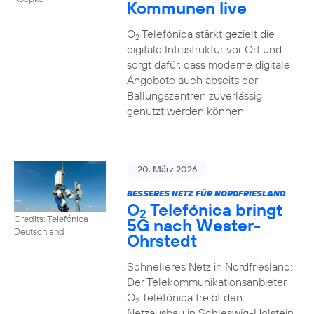
Kommunen live
O
Telefónica stärkt gezielt die
2
digitale Infrastruktur vor Ort und
sorgt dafür, dass moderne digitale
Angebote auch abseits der
Ballungszentren zuverlässig
genutzt werden können
20. März 2026
BESSERES NETZ FÜR NORDFRIESLAND
O
Telefónica bringt
2
Credits: Telefónica
5G nach Wester-
Deutschland
Ohrstedt
Schnelleres Netz in Nordfriesland:
Der Telekommunikationsanbieter
O
Telefónica treibt den
2
Netzausbau in Schleswig-Holstein