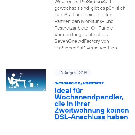
Wochen zu ProSiebenSat.1
gewechselt sind, gibt es pünktlich
zum Start auch einen tollen
Partner: den Mobilfunk- und
Festnetzanbieter O
. Für die
2
Vermarktung zeichnet die
SevenOne AdFactory von
ProSiebenSat.1 verantwortlich.
13. August 2019
INFOGRAFIK O
HOMESPOT:
2
Ideal für
Wochenendpendler,
die in ihrer
Zweitwohnung keinen
DSL-Anschluss haben