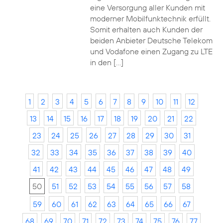
eine Versorgung aller Kunden mit
moderner Mobilfunktechnik erfüllt.
Somit erhalten auch Kunden der
beiden Anbieter Deutsche Telekom
und Vodafone einen Zugang zu LTE
in den […]
1
2
3
4
5
6
7
8
9
10
11
12
13
14
15
16
17
18
19
20
21
22
23
24
25
26
27
28
29
30
31
32
33
34
35
36
37
38
39
40
41
42
43
44
45
46
47
48
49
50
51
52
53
54
55
56
57
58
59
60
61
62
63
64
65
66
67
68
69
70
71
72
73
74
75
76
77