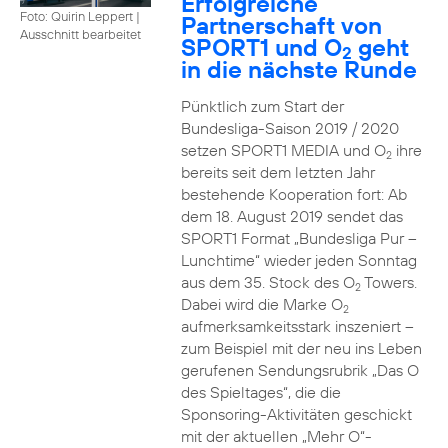
Erfolgreiche
Foto: Quirin Leppert
|
Partnerschaft von
Ausschnitt bearbeitet
SPORT1 und O
geht
2
in die nächste Runde
Pünktlich zum Start der
Bundesliga-Saison 2019 / 2020
setzen SPORT1 MEDIA und O
ihre
2
bereits seit dem letzten Jahr
bestehende Kooperation fort: Ab
dem 18. August 2019 sendet das
SPORT1 Format „Bundesliga Pur –
Lunchtime“ wieder jeden Sonntag
aus dem 35. Stock des O
Towers.
2
Dabei wird die Marke O
2
aufmerksamkeitsstark inszeniert –
zum Beispiel mit der neu ins Leben
gerufenen Sendungsrubrik „Das O
des Spieltages“, die die
Sponsoring-Aktivitäten geschickt
mit der aktuellen „Mehr O“-