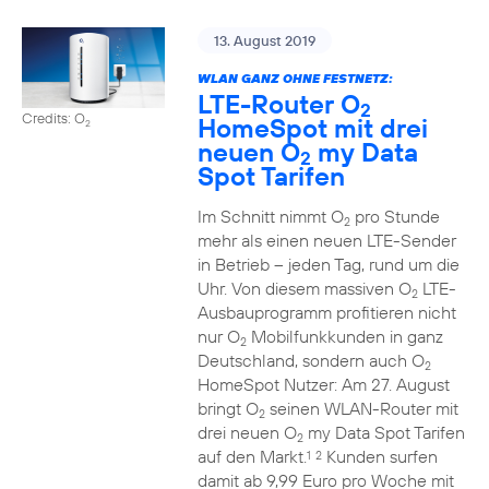
13. August 2019
WLAN GANZ OHNE FESTNETZ:
LTE-Router O
2
Credits: O
HomeSpot mit drei
2
neuen O
my Data
2
Spot Tarifen
Im Schnitt nimmt O
pro Stunde
2
mehr als einen neuen LTE-Sender
in Betrieb – jeden Tag, rund um die
Uhr. Von diesem massiven O
LTE-
2
Ausbauprogramm profitieren nicht
nur O
Mobilfunkkunden in ganz
2
Deutschland, sondern auch O
2
HomeSpot Nutzer: Am 27. August
bringt O
seinen WLAN-Router mit
2
drei neuen O
my Data Spot Tarifen
2
auf den Markt.
Kunden surfen
1
2
damit ab 9,99 Euro pro Woche mit