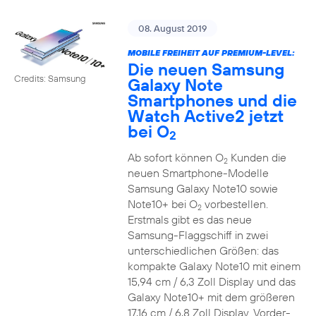
08. August 2019
MOBILE FREIHEIT AUF PREMIUM-LEVEL:
Die neuen Samsung
Credits: Samsung
Galaxy Note
Smartphones und die
Watch Active2 jetzt
bei O
2
Ab sofort können O
Kunden die
2
neuen Smartphone-Modelle
Samsung Galaxy Note10 sowie
Note10+ bei O
vorbestellen.
2
Erstmals gibt es das neue
Samsung-Flaggschiff in zwei
unterschiedlichen Größen: das
kompakte Galaxy Note10 mit einem
15,94 cm / 6,3 Zoll Display und das
Galaxy Note10+ mit dem größeren
17,16 cm / 6,8 Zoll Display. Vorder-