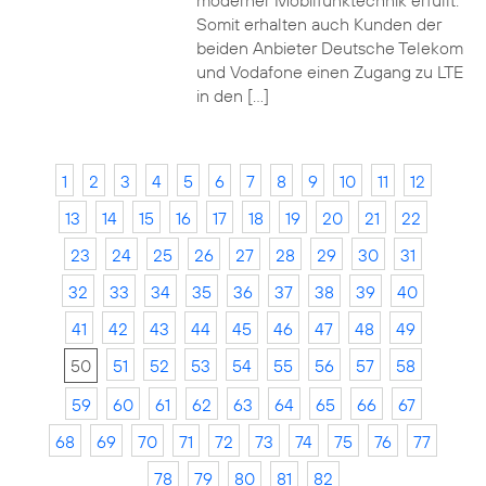
moderner Mobilfunktechnik erfüllt.
Somit erhalten auch Kunden der
beiden Anbieter Deutsche Telekom
und Vodafone einen Zugang zu LTE
in den […]
1
2
3
4
5
6
7
8
9
10
11
12
13
14
15
16
17
18
19
20
21
22
23
24
25
26
27
28
29
30
31
32
33
34
35
36
37
38
39
40
41
42
43
44
45
46
47
48
49
50
51
52
53
54
55
56
57
58
59
60
61
62
63
64
65
66
67
68
69
70
71
72
73
74
75
76
77
78
79
80
81
82