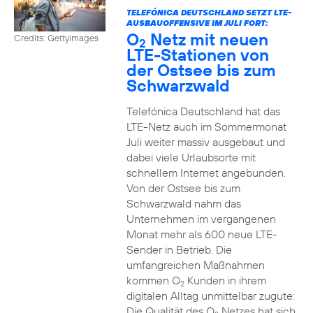
TELEFÓNICA DEUTSCHLAND SETZT LTE-
AUSBAUOFFENSIVE IM JULI FORT:
O
Netz mit neuen
Credits: Gettyimages
2
LTE-Stationen von
der Ostsee bis zum
Schwarzwald
Telefónica Deutschland hat das
LTE-Netz auch im Sommermonat
Juli weiter massiv ausgebaut und
dabei viele Urlaubsorte mit
schnellem Internet angebunden.
Von der Ostsee bis zum
Schwarzwald nahm das
Unternehmen im vergangenen
Monat mehr als 600 neue LTE-
Sender in Betrieb. Die
umfangreichen Maßnahmen
kommen O
Kunden in ihrem
2
digitalen Alltag unmittelbar zugute:
Die Qualität des O
Netzes hat sich