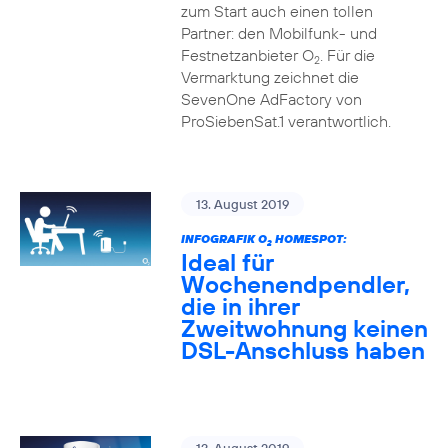
zum Start auch einen tollen
Partner: den Mobilfunk- und
Festnetzanbieter O
. Für die
2
Vermarktung zeichnet die
SevenOne AdFactory von
ProSiebenSat.1 verantwortlich.
13. August 2019
INFOGRAFIK O
HOMESPOT:
2
Ideal für
Wochenendpendler,
die in ihrer
Zweitwohnung keinen
DSL-Anschluss haben