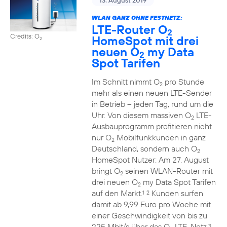
13. August 2019
WLAN GANZ OHNE FESTNETZ:
LTE-Router O
2
Credits: O
HomeSpot mit drei
2
neuen O
my Data
2
Spot Tarifen
Im Schnitt nimmt O
pro Stunde
2
mehr als einen neuen LTE-Sender
in Betrieb – jeden Tag, rund um die
Uhr. Von diesem massiven O
LTE-
2
Ausbauprogramm profitieren nicht
nur O
Mobilfunkkunden in ganz
2
Deutschland, sondern auch O
2
HomeSpot Nutzer: Am 27. August
bringt O
seinen WLAN-Router mit
2
drei neuen O
my Data Spot Tarifen
2
auf den Markt.
Kunden surfen
1
2
damit ab 9,99 Euro pro Woche mit
einer Geschwindigkeit von bis zu
225 Mbit/s über das O
LTE-Netz.
3