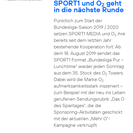
SPORT1 und O
geht
2
in die nächste Runde
Pünktlich zum Start der
Bundesliga-Saison 2019 / 2020
setzen SPORT1 MEDIA und O
ihre
2
bereits seit dem letzten Jahr
bestehende Kooperation fort: Ab
dem 18. August 2019 sendet das
SPORT1 Format „Bundesliga Pur –
Lunchtime“ wieder jeden Sonntag
aus dem 35. Stock des O
Towers.
2
Dabei wird die Marke O
2
aufmerksamkeitsstark inszeniert –
zum Beispiel mit der neu ins Leben
gerufenen Sendungsrubrik „Das O
des Spieltages“, die die
Sponsoring-Aktivitäten geschickt
mit der aktuellen „Mehr O“-
Kampagne verknüpft.