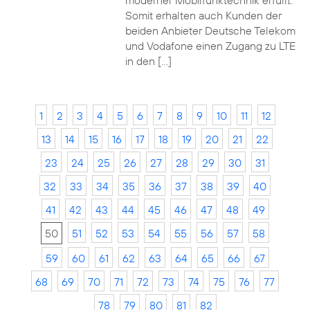
moderner Mobilfunktechnik erfüllt.
Somit erhalten auch Kunden der
beiden Anbieter Deutsche Telekom
und Vodafone einen Zugang zu LTE
in den […]
1
2
3
4
5
6
7
8
9
10
11
12
13
14
15
16
17
18
19
20
21
22
23
24
25
26
27
28
29
30
31
32
33
34
35
36
37
38
39
40
41
42
43
44
45
46
47
48
49
50
51
52
53
54
55
56
57
58
59
60
61
62
63
64
65
66
67
68
69
70
71
72
73
74
75
76
77
78
79
80
81
82