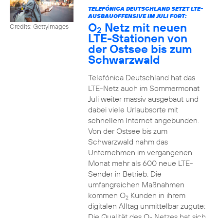
TELEFÓNICA DEUTSCHLAND SETZT LTE-
AUSBAUOFFENSIVE IM JULI FORT:
O
Netz mit neuen
Credits: Gettyimages
2
LTE-Stationen von
der Ostsee bis zum
Schwarzwald
Telefónica Deutschland hat das
LTE-Netz auch im Sommermonat
Juli weiter massiv ausgebaut und
dabei viele Urlaubsorte mit
schnellem Internet angebunden.
Von der Ostsee bis zum
Schwarzwald nahm das
Unternehmen im vergangenen
Monat mehr als 600 neue LTE-
Sender in Betrieb. Die
umfangreichen Maßnahmen
kommen O
Kunden in ihrem
2
digitalen Alltag unmittelbar zugute:
Die Qualität des O
Netzes hat sich