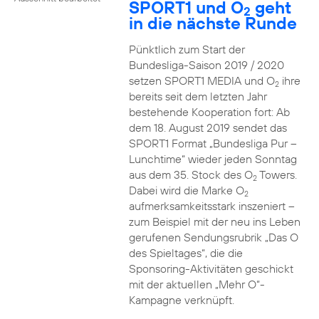
SPORT1 und O
geht
2
in die nächste Runde
Pünktlich zum Start der
Bundesliga-Saison 2019 / 2020
setzen SPORT1 MEDIA und O
ihre
2
bereits seit dem letzten Jahr
bestehende Kooperation fort: Ab
dem 18. August 2019 sendet das
SPORT1 Format „Bundesliga Pur –
Lunchtime“ wieder jeden Sonntag
aus dem 35. Stock des O
Towers.
2
Dabei wird die Marke O
2
aufmerksamkeitsstark inszeniert –
zum Beispiel mit der neu ins Leben
gerufenen Sendungsrubrik „Das O
des Spieltages“, die die
Sponsoring-Aktivitäten geschickt
mit der aktuellen „Mehr O“-
Kampagne verknüpft.