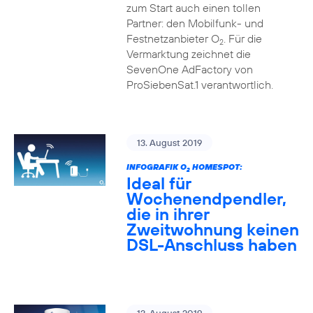
zum Start auch einen tollen
Partner: den Mobilfunk- und
Festnetzanbieter O
. Für die
2
Vermarktung zeichnet die
SevenOne AdFactory von
ProSiebenSat.1 verantwortlich.
13. August 2019
INFOGRAFIK O
HOMESPOT:
2
Ideal für
Wochenendpendler,
die in ihrer
Zweitwohnung keinen
DSL-Anschluss haben