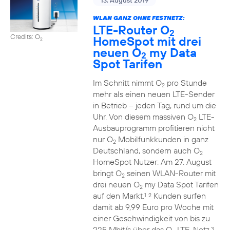
13. August 2019
WLAN GANZ OHNE FESTNETZ:
LTE-Router O
2
Credits: O
HomeSpot mit drei
2
neuen O
my Data
2
Spot Tarifen
Im Schnitt nimmt O
pro Stunde
2
mehr als einen neuen LTE-Sender
in Betrieb – jeden Tag, rund um die
Uhr. Von diesem massiven O
LTE-
2
Ausbauprogramm profitieren nicht
nur O
Mobilfunkkunden in ganz
2
Deutschland, sondern auch O
2
HomeSpot Nutzer: Am 27. August
bringt O
seinen WLAN-Router mit
2
drei neuen O
my Data Spot Tarifen
2
auf den Markt.
Kunden surfen
1
2
damit ab 9,99 Euro pro Woche mit
einer Geschwindigkeit von bis zu
225 Mbit/s über das O
LTE-Netz.
3