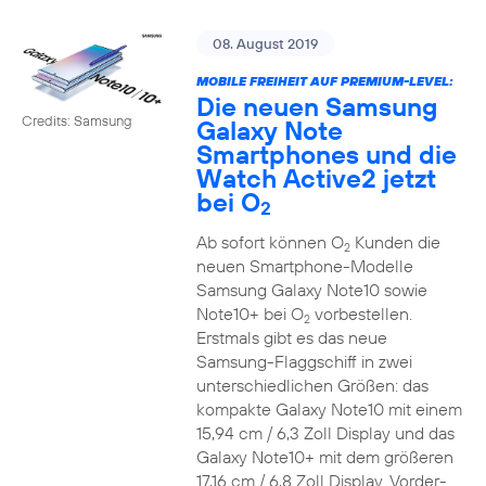
08. August 2019
MOBILE FREIHEIT AUF PREMIUM-LEVEL:
Die neuen Samsung
Credits: Samsung
Galaxy Note
Smartphones und die
Watch Active2 jetzt
bei O
2
Ab sofort können O
Kunden die
2
neuen Smartphone-Modelle
Samsung Galaxy Note10 sowie
Note10+ bei O
vorbestellen.
2
Erstmals gibt es das neue
Samsung-Flaggschiff in zwei
unterschiedlichen Größen: das
kompakte Galaxy Note10 mit einem
15,94 cm / 6,3 Zoll Display und das
Galaxy Note10+ mit dem größeren
17,16 cm / 6,8 Zoll Display. Vorder-