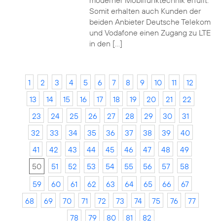
moderner Mobilfunktechnik erfüllt.
Somit erhalten auch Kunden der
beiden Anbieter Deutsche Telekom
und Vodafone einen Zugang zu LTE
in den […]
1
2
3
4
5
6
7
8
9
10
11
12
13
14
15
16
17
18
19
20
21
22
23
24
25
26
27
28
29
30
31
32
33
34
35
36
37
38
39
40
41
42
43
44
45
46
47
48
49
50
51
52
53
54
55
56
57
58
59
60
61
62
63
64
65
66
67
68
69
70
71
72
73
74
75
76
77
78
79
80
81
82