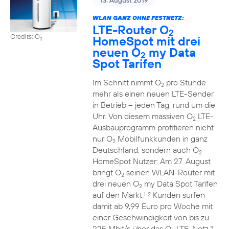
13. August 2019
WLAN GANZ OHNE FESTNETZ:
LTE-Router O
2
Credits: O
HomeSpot mit drei
2
neuen O
my Data
2
Spot Tarifen
Im Schnitt nimmt O
pro Stunde
2
mehr als einen neuen LTE-Sender
in Betrieb – jeden Tag, rund um die
Uhr. Von diesem massiven O
LTE-
2
Ausbauprogramm profitieren nicht
nur O
Mobilfunkkunden in ganz
2
Deutschland, sondern auch O
2
HomeSpot Nutzer: Am 27. August
bringt O
seinen WLAN-Router mit
2
drei neuen O
my Data Spot Tarifen
2
auf den Markt.
Kunden surfen
1
2
damit ab 9,99 Euro pro Woche mit
einer Geschwindigkeit von bis zu
225 Mbit/s über das O
LTE-Netz.
3