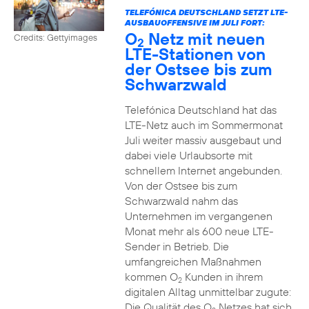
TELEFÓNICA DEUTSCHLAND SETZT LTE-
AUSBAUOFFENSIVE IM JULI FORT:
O
Netz mit neuen
Credits: Gettyimages
2
LTE-Stationen von
der Ostsee bis zum
Schwarzwald
Telefónica Deutschland hat das
LTE-Netz auch im Sommermonat
Juli weiter massiv ausgebaut und
dabei viele Urlaubsorte mit
schnellem Internet angebunden.
Von der Ostsee bis zum
Schwarzwald nahm das
Unternehmen im vergangenen
Monat mehr als 600 neue LTE-
Sender in Betrieb. Die
umfangreichen Maßnahmen
kommen O
Kunden in ihrem
2
digitalen Alltag unmittelbar zugute:
Die Qualität des O
Netzes hat sich