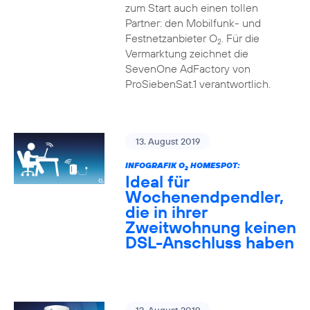
zum Start auch einen tollen
Partner: den Mobilfunk- und
Festnetzanbieter O
. Für die
2
Vermarktung zeichnet die
SevenOne AdFactory von
ProSiebenSat.1 verantwortlich.
13. August 2019
INFOGRAFIK O
HOMESPOT:
2
Ideal für
Wochenendpendler,
die in ihrer
Zweitwohnung keinen
DSL-Anschluss haben