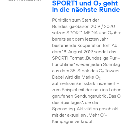
SPORT1 und O
geht
2
in die nächste Runde
Pünktlich zum Start der
Bundesliga-Saison 2019 / 2020
setzen SPORT1 MEDIA und O
ihre
2
bereits seit dem letzten Jahr
bestehende Kooperation fort: Ab
dem 18. August 2019 sendet das
SPORT1 Format „Bundesliga Pur –
Lunchtime“ wieder jeden Sonntag
aus dem 35. Stock des O
Towers.
2
Dabei wird die Marke O
2
aufmerksamkeitsstark inszeniert –
zum Beispiel mit der neu ins Leben
gerufenen Sendungsrubrik „Das O
des Spieltages“, die die
Sponsoring-Aktivitäten geschickt
mit der aktuellen „Mehr O“-
Kampagne verknüpft.