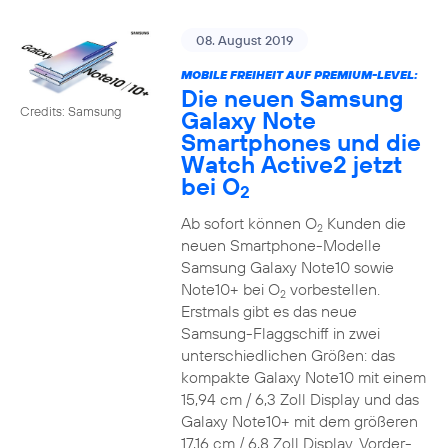
08. August 2019
MOBILE FREIHEIT AUF PREMIUM-LEVEL:
Die neuen Samsung
Credits: Samsung
Galaxy Note
Smartphones und die
Watch Active2 jetzt
bei O
2
Ab sofort können O
Kunden die
2
neuen Smartphone-Modelle
Samsung Galaxy Note10 sowie
Note10+ bei O
vorbestellen.
2
Erstmals gibt es das neue
Samsung-Flaggschiff in zwei
unterschiedlichen Größen: das
kompakte Galaxy Note10 mit einem
15,94 cm / 6,3 Zoll Display und das
Galaxy Note10+ mit dem größeren
17,16 cm / 6,8 Zoll Display. Vorder-