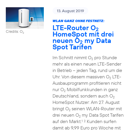
13. August 2019
WLAN GANZ OHNE FESTNETZ:
LTE-Router O
2
Credits: O
HomeSpot mit drei
2
neuen O
my Data
2
Spot Tarifen
Im Schnitt nimmt O
pro Stunde
2
mehr als einen neuen LTE-Sender
in Betrieb – jeden Tag, rund um die
Uhr. Von diesem massiven O
LTE-
2
Ausbauprogramm profitieren nicht
nur O
Mobilfunkkunden in ganz
2
Deutschland, sondern auch O
2
HomeSpot Nutzer: Am 27. August
bringt O
seinen WLAN-Router mit
2
drei neuen O
my Data Spot Tarifen
2
auf den Markt.
Kunden surfen
1
2
damit ab 9,99 Euro pro Woche mit