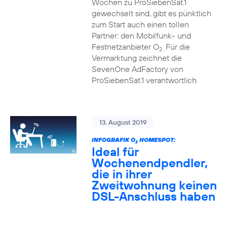
Wochen zu ProSiebenSat.1
gewechselt sind, gibt es pünktlich
zum Start auch einen tollen
Partner: den Mobilfunk- und
Festnetzanbieter O
. Für die
2
Vermarktung zeichnet die
SevenOne AdFactory von
ProSiebenSat.1 verantwortlich.
13. August 2019
INFOGRAFIK O
HOMESPOT:
2
Ideal für
Wochenendpendler,
die in ihrer
Zweitwohnung keinen
DSL-Anschluss haben