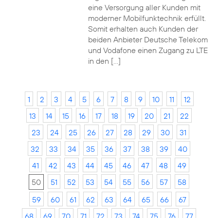
eine Versorgung aller Kunden mit
moderner Mobilfunktechnik erfüllt.
Somit erhalten auch Kunden der
beiden Anbieter Deutsche Telekom
und Vodafone einen Zugang zu LTE
in den […]
1
2
3
4
5
6
7
8
9
10
11
12
13
14
15
16
17
18
19
20
21
22
23
24
25
26
27
28
29
30
31
32
33
34
35
36
37
38
39
40
41
42
43
44
45
46
47
48
49
50
51
52
53
54
55
56
57
58
59
60
61
62
63
64
65
66
67
68
69
70
71
72
73
74
75
76
77