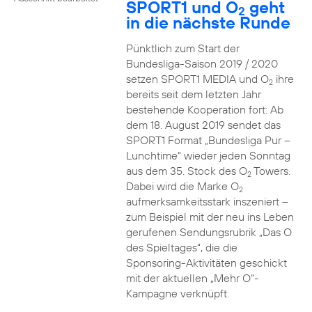
SPORT1 und O
geht
2
in die nächste Runde
Pünktlich zum Start der
Bundesliga-Saison 2019 / 2020
setzen SPORT1 MEDIA und O
ihre
2
bereits seit dem letzten Jahr
bestehende Kooperation fort: Ab
dem 18. August 2019 sendet das
SPORT1 Format „Bundesliga Pur –
Lunchtime“ wieder jeden Sonntag
aus dem 35. Stock des O
Towers.
2
Dabei wird die Marke O
2
aufmerksamkeitsstark inszeniert –
zum Beispiel mit der neu ins Leben
gerufenen Sendungsrubrik „Das O
des Spieltages“, die die
Sponsoring-Aktivitäten geschickt
mit der aktuellen „Mehr O“-
Kampagne verknüpft.