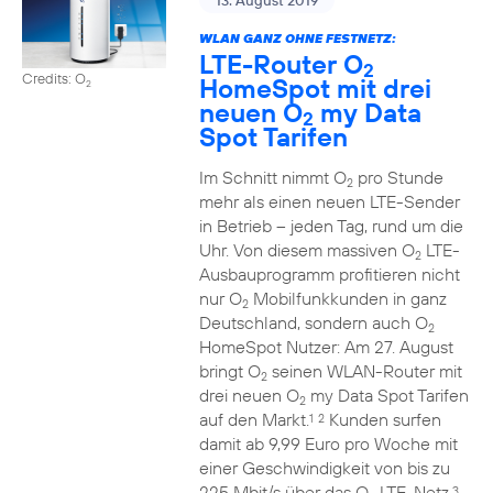
13. August 2019
WLAN GANZ OHNE FESTNETZ:
LTE-Router O
2
Credits: O
HomeSpot mit drei
2
neuen O
my Data
2
Spot Tarifen
Im Schnitt nimmt O
pro Stunde
2
mehr als einen neuen LTE-Sender
in Betrieb – jeden Tag, rund um die
Uhr. Von diesem massiven O
LTE-
2
Ausbauprogramm profitieren nicht
nur O
Mobilfunkkunden in ganz
2
Deutschland, sondern auch O
2
HomeSpot Nutzer: Am 27. August
bringt O
seinen WLAN-Router mit
2
drei neuen O
my Data Spot Tarifen
2
auf den Markt.
Kunden surfen
1
2
damit ab 9,99 Euro pro Woche mit
einer Geschwindigkeit von bis zu
225 Mbit/s über das O
LTE-Netz.
3