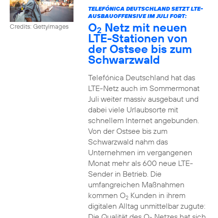
TELEFÓNICA DEUTSCHLAND SETZT LTE-
AUSBAUOFFENSIVE IM JULI FORT:
O
Netz mit neuen
Credits: Gettyimages
2
LTE-Stationen von
der Ostsee bis zum
Schwarzwald
Telefónica Deutschland hat das
LTE-Netz auch im Sommermonat
Juli weiter massiv ausgebaut und
dabei viele Urlaubsorte mit
schnellem Internet angebunden.
Von der Ostsee bis zum
Schwarzwald nahm das
Unternehmen im vergangenen
Monat mehr als 600 neue LTE-
Sender in Betrieb. Die
umfangreichen Maßnahmen
kommen O
Kunden in ihrem
2
digitalen Alltag unmittelbar zugute:
Die Qualität des O
Netzes hat sich