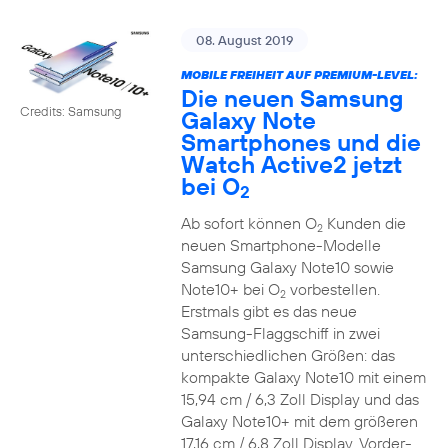
08. August 2019
MOBILE FREIHEIT AUF PREMIUM-LEVEL:
Die neuen Samsung
Credits: Samsung
Galaxy Note
Smartphones und die
Watch Active2 jetzt
bei O
2
Ab sofort können O
Kunden die
2
neuen Smartphone-Modelle
Samsung Galaxy Note10 sowie
Note10+ bei O
vorbestellen.
2
Erstmals gibt es das neue
Samsung-Flaggschiff in zwei
unterschiedlichen Größen: das
kompakte Galaxy Note10 mit einem
15,94 cm / 6,3 Zoll Display und das
Galaxy Note10+ mit dem größeren
17,16 cm / 6,8 Zoll Display. Vorder-