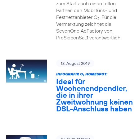
zum Start auch einen tollen
Partner: den Mobilfunk- und
Festnetzanbieter O
. Für die
2
Vermarktung zeichnet die
SevenOne AdFactory von
ProSiebenSat.1 verantwortlich.
13. August 2019
INFOGRAFIK O
HOMESPOT:
2
Ideal für
Wochenendpendler,
die in ihrer
Zweitwohnung keinen
DSL-Anschluss haben