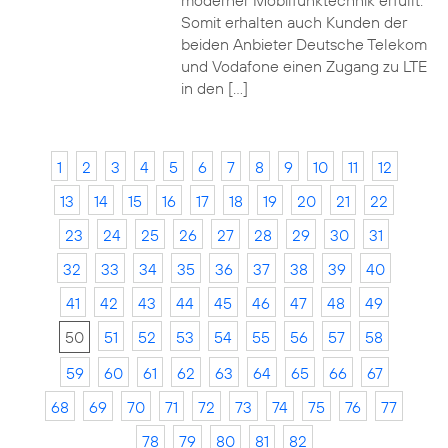
moderner Mobilfunktechnik erfüllt.
Somit erhalten auch Kunden der
beiden Anbieter Deutsche Telekom
und Vodafone einen Zugang zu LTE
in den […]
1
2
3
4
5
6
7
8
9
10
11
12
13
14
15
16
17
18
19
20
21
22
23
24
25
26
27
28
29
30
31
32
33
34
35
36
37
38
39
40
41
42
43
44
45
46
47
48
49
50
51
52
53
54
55
56
57
58
59
60
61
62
63
64
65
66
67
68
69
70
71
72
73
74
75
76
77
78
79
80
81
82