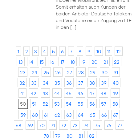
moderner Mobilfunktechnik erfüllt.
Somit erhalten auch Kunden der
beiden Anbieter Deutsche Telekom
und Vodafone einen Zugang zu LTE
in den […]
1
2
3
4
5
6
7
8
9
10
11
12
13
14
15
16
17
18
19
20
21
22
23
24
25
26
27
28
29
30
31
32
33
34
35
36
37
38
39
40
41
42
43
44
45
46
47
48
49
50
51
52
53
54
55
56
57
58
59
60
61
62
63
64
65
66
67
68
69
70
71
72
73
74
75
76
77
78
79
80
81
82