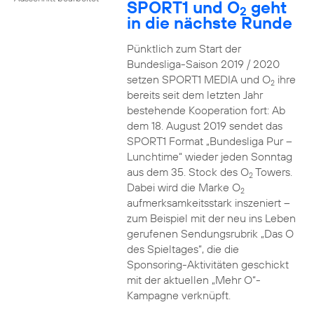
SPORT1 und O
geht
2
in die nächste Runde
Pünktlich zum Start der
Bundesliga-Saison 2019 / 2020
setzen SPORT1 MEDIA und O
ihre
2
bereits seit dem letzten Jahr
bestehende Kooperation fort: Ab
dem 18. August 2019 sendet das
SPORT1 Format „Bundesliga Pur –
Lunchtime“ wieder jeden Sonntag
aus dem 35. Stock des O
Towers.
2
Dabei wird die Marke O
2
aufmerksamkeitsstark inszeniert –
zum Beispiel mit der neu ins Leben
gerufenen Sendungsrubrik „Das O
des Spieltages“, die die
Sponsoring-Aktivitäten geschickt
mit der aktuellen „Mehr O“-
Kampagne verknüpft.