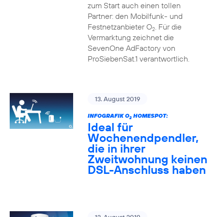
zum Start auch einen tollen
Partner: den Mobilfunk- und
Festnetzanbieter O
. Für die
2
Vermarktung zeichnet die
SevenOne AdFactory von
ProSiebenSat.1 verantwortlich.
13. August 2019
INFOGRAFIK O
HOMESPOT:
2
Ideal für
Wochenendpendler,
die in ihrer
Zweitwohnung keinen
DSL-Anschluss haben