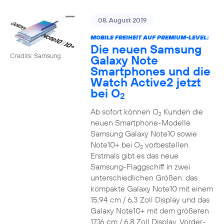
08. August 2019
MOBILE FREIHEIT AUF PREMIUM-LEVEL:
Die neuen Samsung
Credits: Samsung
Galaxy Note
Smartphones und die
Watch Active2 jetzt
bei O
2
Ab sofort können O
Kunden die
2
neuen Smartphone-Modelle
Samsung Galaxy Note10 sowie
Note10+ bei O
vorbestellen.
2
Erstmals gibt es das neue
Samsung-Flaggschiff in zwei
unterschiedlichen Größen: das
kompakte Galaxy Note10 mit einem
15,94 cm / 6,3 Zoll Display und das
Galaxy Note10+ mit dem größeren
17,16 cm / 6,8 Zoll Display. Vorder-