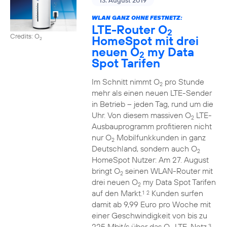
13. August 2019
WLAN GANZ OHNE FESTNETZ:
LTE-Router O
2
Credits: O
HomeSpot mit drei
2
neuen O
my Data
2
Spot Tarifen
Im Schnitt nimmt O
pro Stunde
2
mehr als einen neuen LTE-Sender
in Betrieb – jeden Tag, rund um die
Uhr. Von diesem massiven O
LTE-
2
Ausbauprogramm profitieren nicht
nur O
Mobilfunkkunden in ganz
2
Deutschland, sondern auch O
2
HomeSpot Nutzer: Am 27. August
bringt O
seinen WLAN-Router mit
2
drei neuen O
my Data Spot Tarifen
2
auf den Markt.
Kunden surfen
1
2
damit ab 9,99 Euro pro Woche mit
einer Geschwindigkeit von bis zu
225 Mbit/s über das O
LTE-Netz.
3