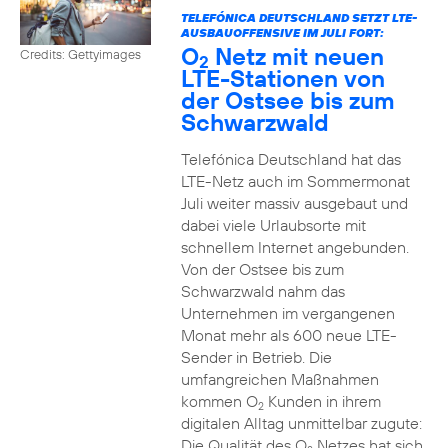
TELEFÓNICA DEUTSCHLAND SETZT LTE-
AUSBAUOFFENSIVE IM JULI FORT:
O
Netz mit neuen
Credits: Gettyimages
2
LTE-Stationen von
der Ostsee bis zum
Schwarzwald
Telefónica Deutschland hat das
LTE-Netz auch im Sommermonat
Juli weiter massiv ausgebaut und
dabei viele Urlaubsorte mit
schnellem Internet angebunden.
Von der Ostsee bis zum
Schwarzwald nahm das
Unternehmen im vergangenen
Monat mehr als 600 neue LTE-
Sender in Betrieb. Die
umfangreichen Maßnahmen
kommen O
Kunden in ihrem
2
digitalen Alltag unmittelbar zugute:
Die Qualität des O
Netzes hat sich