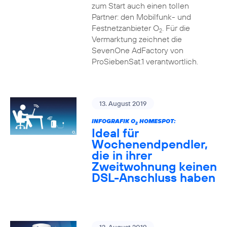
zum Start auch einen tollen
Partner: den Mobilfunk- und
Festnetzanbieter O
. Für die
2
Vermarktung zeichnet die
SevenOne AdFactory von
ProSiebenSat.1 verantwortlich.
13. August 2019
INFOGRAFIK O
HOMESPOT:
2
Ideal für
Wochenendpendler,
die in ihrer
Zweitwohnung keinen
DSL-Anschluss haben