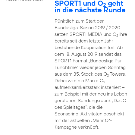
SPORT1 und O
geht
2
in die nächste Runde
Pünktlich zum Start der
Bundesliga-Saison 2019 / 2020
setzen SPORT1 MEDIA und O
ihre
2
bereits seit dem letzten Jahr
bestehende Kooperation fort: Ab
dem 18. August 2019 sendet das
SPORT1 Format „Bundesliga Pur –
Lunchtime“ wieder jeden Sonntag
aus dem 35. Stock des O
Towers.
2
Dabei wird die Marke O
2
aufmerksamkeitsstark inszeniert –
zum Beispiel mit der neu ins Leben
gerufenen Sendungsrubrik „Das O
des Spieltages“, die die
Sponsoring-Aktivitäten geschickt
mit der aktuellen „Mehr O“-
Kampagne verknüpft.