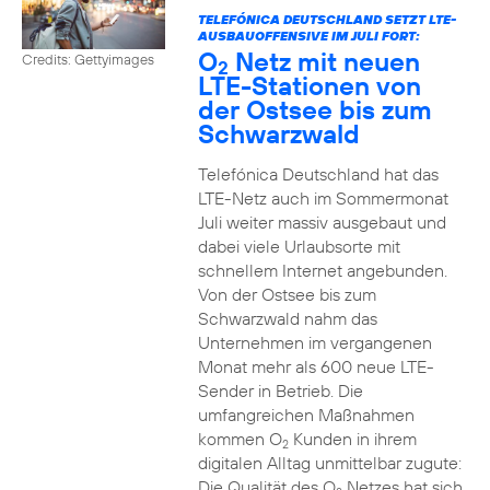
TELEFÓNICA DEUTSCHLAND SETZT LTE-
AUSBAUOFFENSIVE IM JULI FORT:
O
Netz mit neuen
Credits: Gettyimages
2
LTE-Stationen von
der Ostsee bis zum
Schwarzwald
Telefónica Deutschland hat das
LTE-Netz auch im Sommermonat
Juli weiter massiv ausgebaut und
dabei viele Urlaubsorte mit
schnellem Internet angebunden.
Von der Ostsee bis zum
Schwarzwald nahm das
Unternehmen im vergangenen
Monat mehr als 600 neue LTE-
Sender in Betrieb. Die
umfangreichen Maßnahmen
kommen O
Kunden in ihrem
2
digitalen Alltag unmittelbar zugute:
Die Qualität des O
Netzes hat sich