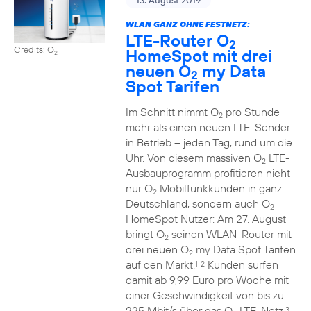
13. August 2019
WLAN GANZ OHNE FESTNETZ:
LTE-Router O
2
Credits: O
HomeSpot mit drei
2
neuen O
my Data
2
Spot Tarifen
Im Schnitt nimmt O
pro Stunde
2
mehr als einen neuen LTE-Sender
in Betrieb – jeden Tag, rund um die
Uhr. Von diesem massiven O
LTE-
2
Ausbauprogramm profitieren nicht
nur O
Mobilfunkkunden in ganz
2
Deutschland, sondern auch O
2
HomeSpot Nutzer: Am 27. August
bringt O
seinen WLAN-Router mit
2
drei neuen O
my Data Spot Tarifen
2
auf den Markt.
Kunden surfen
1
2
damit ab 9,99 Euro pro Woche mit
einer Geschwindigkeit von bis zu
225 Mbit/s über das O
LTE-Netz.
3