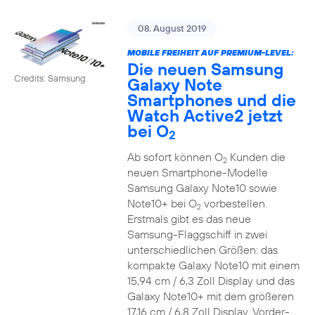
08. August 2019
MOBILE FREIHEIT AUF PREMIUM-LEVEL:
Die neuen Samsung
Credits: Samsung
Galaxy Note
Smartphones und die
Watch Active2 jetzt
bei O
2
Ab sofort können O
Kunden die
2
neuen Smartphone-Modelle
Samsung Galaxy Note10 sowie
Note10+ bei O
vorbestellen.
2
Erstmals gibt es das neue
Samsung-Flaggschiff in zwei
unterschiedlichen Größen: das
kompakte Galaxy Note10 mit einem
15,94 cm / 6,3 Zoll Display und das
Galaxy Note10+ mit dem größeren
17,16 cm / 6,8 Zoll Display. Vorder-