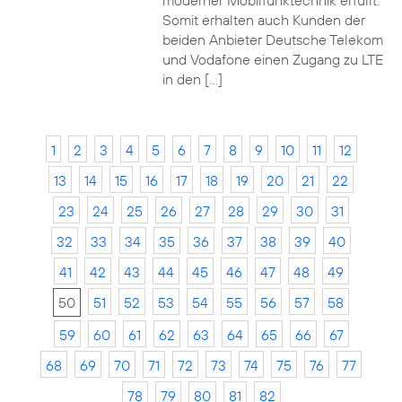
moderner Mobilfunktechnik erfüllt.
Somit erhalten auch Kunden der
beiden Anbieter Deutsche Telekom
und Vodafone einen Zugang zu LTE
in den […]
1
2
3
4
5
6
7
8
9
10
11
12
13
14
15
16
17
18
19
20
21
22
23
24
25
26
27
28
29
30
31
32
33
34
35
36
37
38
39
40
41
42
43
44
45
46
47
48
49
50
51
52
53
54
55
56
57
58
59
60
61
62
63
64
65
66
67
68
69
70
71
72
73
74
75
76
77
78
79
80
81
82