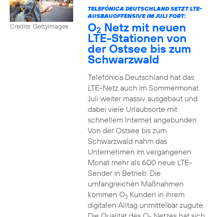
TELEFÓNICA DEUTSCHLAND SETZT LTE-
AUSBAUOFFENSIVE IM JULI FORT:
O
Netz mit neuen
Credits: Gettyimages
2
LTE-Stationen von
der Ostsee bis zum
Schwarzwald
Telefónica Deutschland hat das
LTE-Netz auch im Sommermonat
Juli weiter massiv ausgebaut und
dabei viele Urlaubsorte mit
schnellem Internet angebunden.
Von der Ostsee bis zum
Schwarzwald nahm das
Unternehmen im vergangenen
Monat mehr als 600 neue LTE-
Sender in Betrieb. Die
umfangreichen Maßnahmen
kommen O
Kunden in ihrem
2
digitalen Alltag unmittelbar zugute:
Die Qualität des O
Netzes hat sich