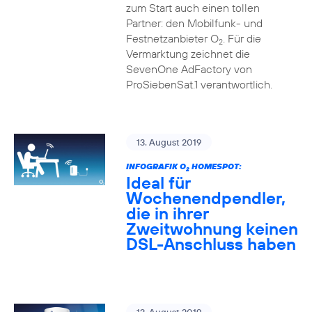
zum Start auch einen tollen
Partner: den Mobilfunk- und
Festnetzanbieter O
. Für die
2
Vermarktung zeichnet die
SevenOne AdFactory von
ProSiebenSat.1 verantwortlich.
13. August 2019
INFOGRAFIK O
HOMESPOT:
2
Ideal für
Wochenendpendler,
die in ihrer
Zweitwohnung keinen
DSL-Anschluss haben