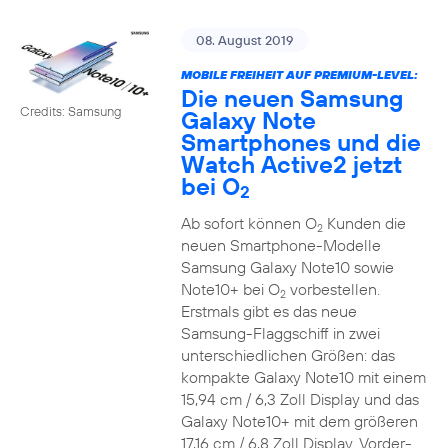
08. August 2019
MOBILE FREIHEIT AUF PREMIUM-LEVEL:
Die neuen Samsung
Credits: Samsung
Galaxy Note
Smartphones und die
Watch Active2 jetzt
bei O
2
Ab sofort können O
Kunden die
2
neuen Smartphone-Modelle
Samsung Galaxy Note10 sowie
Note10+ bei O
vorbestellen.
2
Erstmals gibt es das neue
Samsung-Flaggschiff in zwei
unterschiedlichen Größen: das
kompakte Galaxy Note10 mit einem
15,94 cm / 6,3 Zoll Display und das
Galaxy Note10+ mit dem größeren
17,16 cm / 6,8 Zoll Display. Vorder-