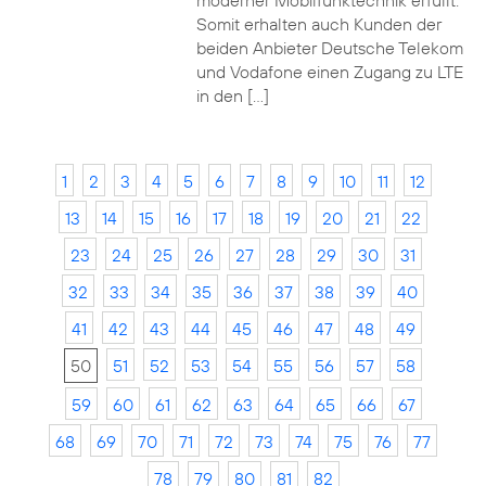
moderner Mobilfunktechnik erfüllt.
Somit erhalten auch Kunden der
beiden Anbieter Deutsche Telekom
und Vodafone einen Zugang zu LTE
in den […]
1
2
3
4
5
6
7
8
9
10
11
12
13
14
15
16
17
18
19
20
21
22
23
24
25
26
27
28
29
30
31
32
33
34
35
36
37
38
39
40
41
42
43
44
45
46
47
48
49
50
51
52
53
54
55
56
57
58
59
60
61
62
63
64
65
66
67
68
69
70
71
72
73
74
75
76
77
78
79
80
81
82