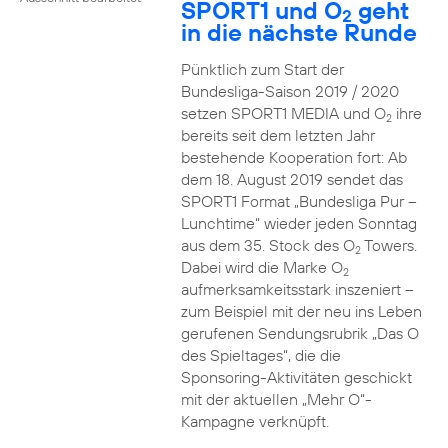
SPORT1 und O
geht
2
in die nächste Runde
Pünktlich zum Start der
Bundesliga-Saison 2019 / 2020
setzen SPORT1 MEDIA und O
ihre
2
bereits seit dem letzten Jahr
bestehende Kooperation fort: Ab
dem 18. August 2019 sendet das
SPORT1 Format „Bundesliga Pur –
Lunchtime“ wieder jeden Sonntag
aus dem 35. Stock des O
Towers.
2
Dabei wird die Marke O
2
aufmerksamkeitsstark inszeniert –
zum Beispiel mit der neu ins Leben
gerufenen Sendungsrubrik „Das O
des Spieltages“, die die
Sponsoring-Aktivitäten geschickt
mit der aktuellen „Mehr O“-
Kampagne verknüpft.