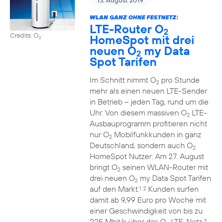
13. August 2019
WLAN GANZ OHNE FESTNETZ:
LTE-Router O
2
Credits: O
HomeSpot mit drei
2
neuen O
my Data
2
Spot Tarifen
Im Schnitt nimmt O
pro Stunde
2
mehr als einen neuen LTE-Sender
in Betrieb – jeden Tag, rund um die
Uhr. Von diesem massiven O
LTE-
2
Ausbauprogramm profitieren nicht
nur O
Mobilfunkkunden in ganz
2
Deutschland, sondern auch O
2
HomeSpot Nutzer: Am 27. August
bringt O
seinen WLAN-Router mit
2
drei neuen O
my Data Spot Tarifen
2
auf den Markt.
Kunden surfen
1
2
damit ab 9,99 Euro pro Woche mit
einer Geschwindigkeit von bis zu
225 Mbit/s über das O
LTE-Netz.
3