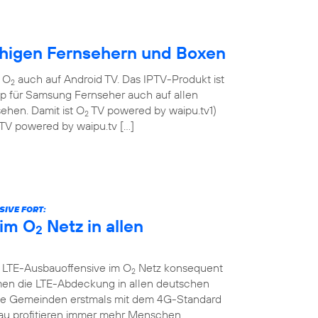
ähigen Fernsehern und Boxen
n O
auch auf Android TV. Das IPTV-Produkt ist
2
pp für Samsung Fernseher auch auf allen
ehen. Damit ist O
TV powered by waipu.tv1)
2
TV powered by waipu.tv […]
IVE FORT:
im O
Netz in allen
2
e LTE-Ausbauoffensive im O
Netz konsequent
2
men die LTE-Abdeckung in allen deutschen
che Gemeinden erstmals mit dem 4G-Standard
au profitieren immer mehr Menschen