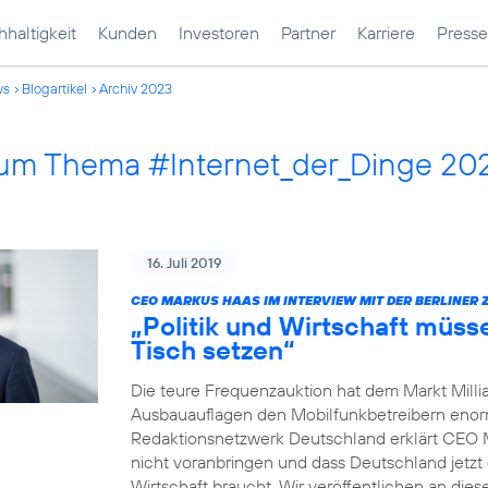
haltigkeit
Kunden
Investoren
Partner
Karriere
Presse
ws
Blogartikel
Archiv 2023
 zum Thema #Internet_der_Dinge 20
16. Juli 2019
CEO MARKUS HAAS IM INTERVIEW MIT DER BERLINER 
„Politik und Wirtschaft müss
Tisch setzen“
Die teure Frequenzauktion hat dem Markt Millia
Ausbauauflagen den Mobilfunkbetreibern enorm 
Redaktionsnetzwerk Deutschland erklärt CEO 
nicht voranbringen und dass Deutschland jetzt 
Wirtschaft braucht. Wir veröffentlichen an dies