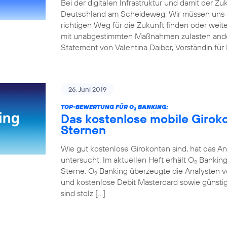
Bei der digitalen Infrastruktur und damit der Z
Deutschland am Scheideweg. Wir müssen uns 
richtigen Weg für die Zukunft finden oder weit
mit unabgestimmten Maßnahmen zulasten andere
Statement von Valentina Daiber, Vorständin für
26. Juni 2019
TOP-BEWERTUNG FÜR O
BANKING:
2
Das kostenlose mobile Girok
Sternen
Wie gut kostenlose Girokonten sind, hat das An
untersucht. Im aktuellen Heft erhält O
Banking 
2
Sterne. O
Banking überzeugte die Analysten v
2
und kostenlose Debit Mastercard sowie günstig
sind stolz […]