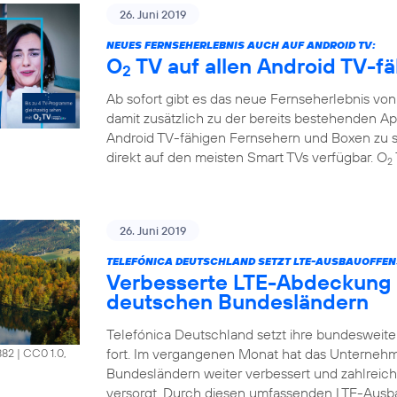
26. Juni 2019
NEUES FERNSEHERLEBNIS AUCH AUF ANDROID TV:
O
TV auf allen Android TV-f
2
Ab sofort gibt es das neue Fernseherlebnis vo
damit zusätzlich zu der bereits bestehenden A
Android TV-fähigen Fernsehern und Boxen zu s
direkt auf den meisten Smart TVs verfügbar. O
2
26. Juni 2019
TELEFÓNICA DEUTSCHLAND SETZT LTE-AUSBAUOFFENS
Verbesserte LTE-Abdeckung 
deutschen Bundesländern
Telefónica Deutschland setzt ihre bundesweit
fort. Im vergangenen Monat hat das Unterneh
882
|
CC0 1.0,
Bundesländern weiter verbessert und zahlrei
versorgt. Durch diesen umfassenden LTE-Ausb