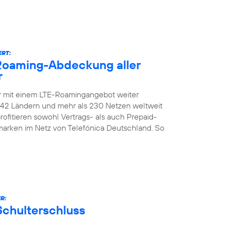
ERT:
-Roaming-Abdeckung aller
r
er mit einem LTE-Roamingangebot weiter
n 142 Ländern und mehr als 230 Netzen weltweit
ofitieren sowohl Vertrags- als auch Prepaid-
marken im Netz von Telefónica Deutschland. So
R:
Schulterschluss