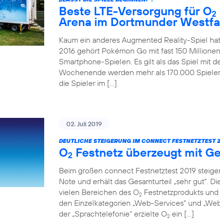
Beste LTE-Versorgung für O
2
Arena im Dortmunder Westfa
Kaum ein anderes Augmented Reality-Spiel hat
2016 gehört Pokémon Go mit fast 150 Millionen
Smartphone-Spielen. Es gilt als das Spiel mit 
Wochenende werden mehr als 170.000 Spieler 
die Spieler im […]
02. Juli 2019
DEUTLICHE STEIGERUNG IM CONNECT FESTNETZTEST 2
O
Festnetz überzeugt mit Ge
2
Beim großen connect Festnetztest 2019 steiger
Note und erhält das Gesamturteil „sehr gut“. D
vielen Bereichen des O
Festnetzprodukts und 
2
den Einzelkategorien „Web-Services“ und „Web-
der „Sprachtelefonie“ erzielte O
ein […]
2