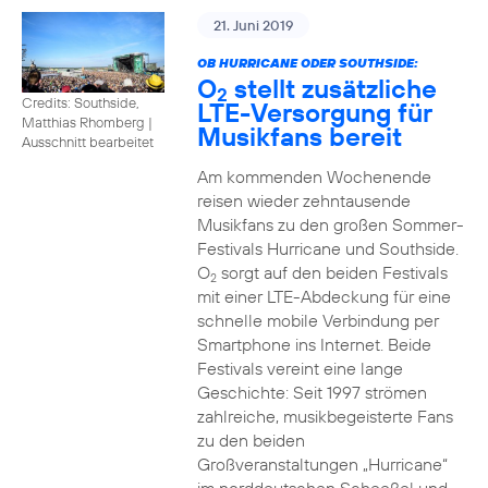
21. Juni 2019
OB HURRICANE ODER SOUTHSIDE:
O
stellt zusätzliche
2
Credits: Southside,
LTE-Versorgung für
Matthias Rhomberg
|
Musikfans bereit
Ausschnitt bearbeitet
Am kommenden Wochenende
reisen wieder zehntausende
Musikfans zu den großen Sommer-
Festivals Hurricane und Southside.
O
sorgt auf den beiden Festivals
2
mit einer LTE-Abdeckung für eine
schnelle mobile Verbindung per
Smartphone ins Internet. Beide
Festivals vereint eine lange
Geschichte: Seit 1997 strömen
zahlreiche, musikbegeisterte Fans
zu den beiden
Großveranstaltungen „Hurricane“