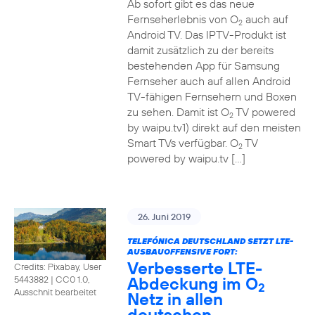
Ab sofort gibt es das neue
Fernseherlebnis von O
auch auf
2
Android TV. Das IPTV-Produkt ist
damit zusätzlich zu der bereits
bestehenden App für Samsung
Fernseher auch auf allen Android
TV-fähigen Fernsehern und Boxen
zu sehen. Damit ist O
TV powered
2
by waipu.tv1) direkt auf den meisten
Smart TVs verfügbar. O
TV
2
powered by waipu.tv […]
26. Juni 2019
TELEFÓNICA DEUTSCHLAND SETZT LTE-
AUSBAUOFFENSIVE FORT:
Verbesserte LTE-
Credits: Pixabay, User
Abdeckung im O
5443882
|
CC0 1.0,
2
Ausschnit bearbeitet
Netz in allen
deutschen