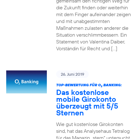
gemeinsam den richtigen Weg für
die Zukunft finden oder weiterhin
mit dem Finger aufeinander zeigen
und mit unabgestimmten
Maßnahmen zulasten anderer die
Situation verschlimmbessern. Ein
Statement von Valentina Daiber,
Vorständin für Recht und […]
26. Juni 2019
TOP-BEWERTUNG FÜR O
BANKING:
2
Das kostenlose
mobile Girokonto
überzeugt mit 5/5
Sternen
Wie gut kostenlose Girokonten
sind, hat das Analysehaus Tetralog
für das Magazin „stern“ untersucht.