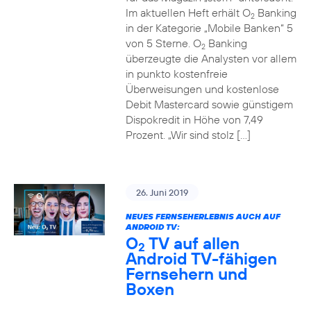
Im aktuellen Heft erhält O
Banking
2
in der Kategorie „Mobile Banken“ 5
von 5 Sterne. O
Banking
2
überzeugte die Analysten vor allem
in punkto kostenfreie
Überweisungen und kostenlose
Debit Mastercard sowie günstigem
Dispokredit in Höhe von 7,49
Prozent. „Wir sind stolz […]
26. Juni 2019
NEUES FERNSEHERLEBNIS AUCH AUF
ANDROID TV:
O
TV auf allen
2
Android TV-fähigen
Fernsehern und
Boxen