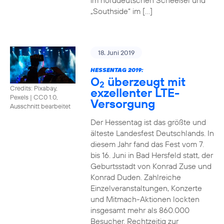
im norddeutschen Scheeßel und
„Southside“ im […]
18. Juni 2019
HESSENTAG 2019:
O
überzeugt mit
2
Credits: Pixabay,
exzellenter LTE-
Pexels
|
CC0 1.0,
Versorgung
Ausschnitt bearbeitet
Der Hessentag ist das größte und
älteste Landesfest Deutschlands. In
diesem Jahr fand das Fest vom 7.
bis 16. Juni in Bad Hersfeld statt, der
Geburtsstadt von Konrad Zuse und
Konrad Duden. Zahlreiche
Einzelveranstaltungen, Konzerte
und Mitmach-Aktionen lockten
insgesamt mehr als 860.000
Besucher. Rechtzeitig zur