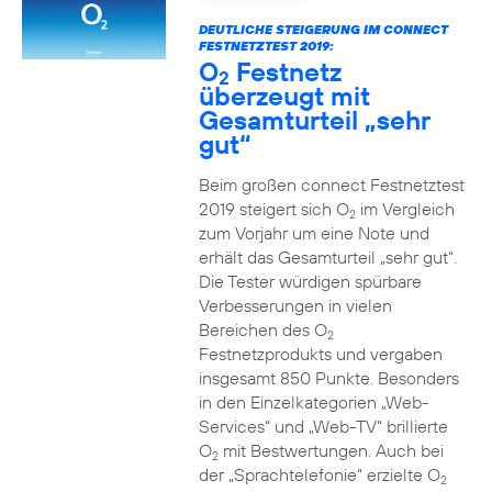
DEUTLICHE STEIGERUNG IM CONNECT
FESTNETZTEST 2019:
O
Festnetz
2
überzeugt mit
Gesamturteil „sehr
gut“
Beim großen connect Festnetztest
2019 steigert sich O
im Vergleich
2
zum Vorjahr um eine Note und
erhält das Gesamturteil „sehr gut“.
Die Tester würdigen spürbare
Verbesserungen in vielen
Bereichen des O
2
Festnetzprodukts und vergaben
insgesamt 850 Punkte. Besonders
in den Einzelkategorien „Web-
Services“ und „Web-TV“ brillierte
O
mit Bestwertungen. Auch bei
2
der „Sprachtelefonie“ erzielte O
2