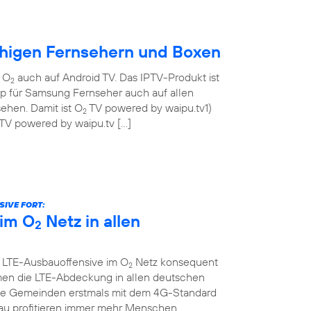
ähigen Fernsehern und Boxen
n O
auch auf Android TV. Das IPTV-Produkt ist
2
pp für Samsung Fernseher auch auf allen
ehen. Damit ist O
TV powered by waipu.tv1)
2
TV powered by waipu.tv […]
IVE FORT:
im O
Netz in allen
2
e LTE-Ausbauoffensive im O
Netz konsequent
2
men die LTE-Abdeckung in allen deutschen
che Gemeinden erstmals mit dem 4G-Standard
au profitieren immer mehr Menschen