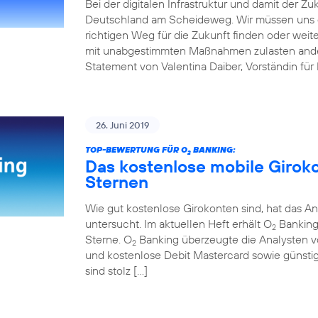
Bei der digitalen Infrastruktur und damit der Z
Deutschland am Scheideweg. Wir müssen uns 
richtigen Weg für die Zukunft finden oder weit
mit unabgestimmten Maßnahmen zulasten andere
Statement von Valentina Daiber, Vorständin für
26. Juni 2019
TOP-BEWERTUNG FÜR O
BANKING:
2
Das kostenlose mobile Girok
Sternen
Wie gut kostenlose Girokonten sind, hat das An
untersucht. Im aktuellen Heft erhält O
Banking 
2
Sterne. O
Banking überzeugte die Analysten v
2
und kostenlose Debit Mastercard sowie günstig
sind stolz […]