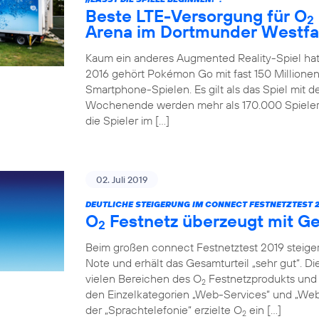
Beste LTE-Versorgung für O
2
Arena im Dortmunder Westfa
Kaum ein anderes Augmented Reality-Spiel hat
2016 gehört Pokémon Go mit fast 150 Millionen
Smartphone-Spielen. Es gilt als das Spiel mit 
Wochenende werden mehr als 170.000 Spieler 
die Spieler im […]
02. Juli 2019
DEUTLICHE STEIGERUNG IM CONNECT FESTNETZTEST 2
O
Festnetz überzeugt mit Ge
2
Beim großen connect Festnetztest 2019 steiger
Note und erhält das Gesamturteil „sehr gut“. D
vielen Bereichen des O
Festnetzprodukts und 
2
den Einzelkategorien „Web-Services“ und „Web-
der „Sprachtelefonie“ erzielte O
ein […]
2