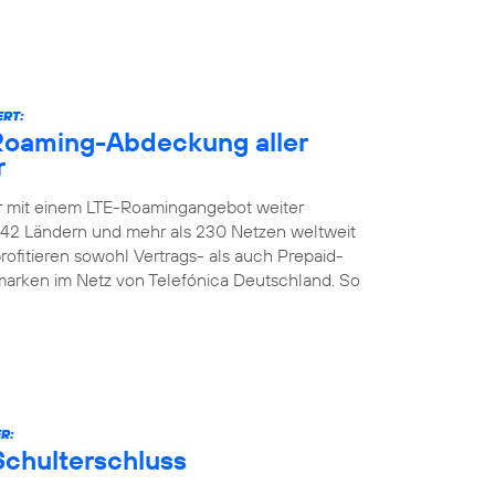
ERT:
-Roaming-Abdeckung aller
r
er mit einem LTE-Roamingangebot weiter
n 142 Ländern und mehr als 230 Netzen weltweit
ofitieren sowohl Vertrags- als auch Prepaid-
marken im Netz von Telefónica Deutschland. So
R:
Schulterschluss