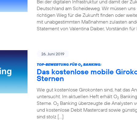
Bei der digitalen Infrastruktur und damit der Z
Deutschland am Scheideweg. Wir müssen uns 
richtigen Weg für die Zukunft finden oder weit
mit unabgestimmten Maßnahmen zulasten andere
Statement von Valentina Daiber, Vorständin für
26. Juni 2019
TOP-BEWERTUNG FÜR O
BANKING:
2
Das kostenlose mobile Girok
Sternen
Wie gut kostenlose Girokonten sind, hat das An
untersucht. Im aktuellen Heft erhält O
Banking 
2
Sterne. O
Banking überzeugte die Analysten v
2
und kostenlose Debit Mastercard sowie günstig
sind stolz […]