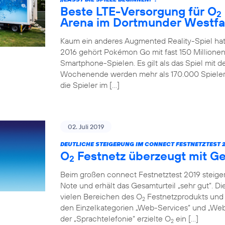
Beste LTE-Versorgung für O
2
Arena im Dortmunder Westfa
Kaum ein anderes Augmented Reality-Spiel hat
2016 gehört Pokémon Go mit fast 150 Millionen
Smartphone-Spielen. Es gilt als das Spiel mit 
Wochenende werden mehr als 170.000 Spieler 
die Spieler im […]
02. Juli 2019
DEUTLICHE STEIGERUNG IM CONNECT FESTNETZTEST 2
O
Festnetz überzeugt mit Ge
2
Beim großen connect Festnetztest 2019 steiger
Note und erhält das Gesamturteil „sehr gut“. D
vielen Bereichen des O
Festnetzprodukts und 
2
den Einzelkategorien „Web-Services“ und „Web-
der „Sprachtelefonie“ erzielte O
ein […]
2