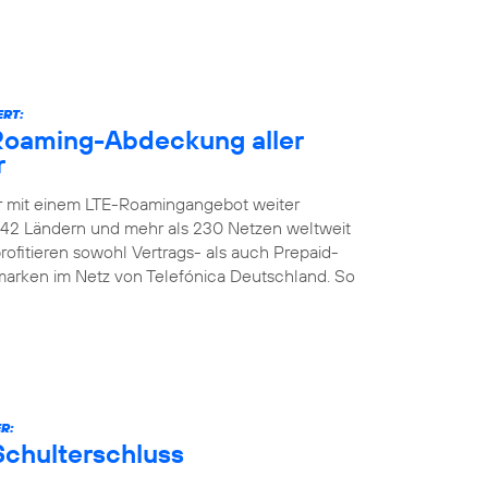
ERT:
-Roaming-Abdeckung aller
r
er mit einem LTE-Roamingangebot weiter
n 142 Ländern und mehr als 230 Netzen weltweit
ofitieren sowohl Vertrags- als auch Prepaid-
marken im Netz von Telefónica Deutschland. So
R:
Schulterschluss