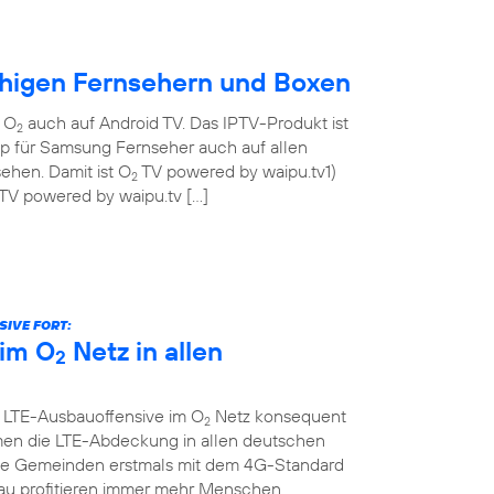
ähigen Fernsehern und Boxen
n O
auch auf Android TV. Das IPTV-Produkt ist
2
pp für Samsung Fernseher auch auf allen
ehen. Damit ist O
TV powered by waipu.tv1)
2
TV powered by waipu.tv […]
IVE FORT:
im O
Netz in allen
2
e LTE-Ausbauoffensive im O
Netz konsequent
2
men die LTE-Abdeckung in allen deutschen
che Gemeinden erstmals mit dem 4G-Standard
au profitieren immer mehr Menschen