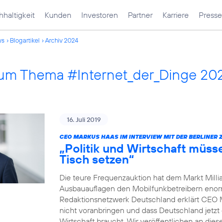
haltigkeit
Kunden
Investoren
Partner
Karriere
Presse
ws
Blogartikel
Archiv 2024
 zum Thema #Internet_der_Dinge 20
16. Juli 2019
CEO MARKUS HAAS IM INTERVIEW MIT DER BERLINER 
„Politik und Wirtschaft müss
Tisch setzen“
Die teure Frequenzauktion hat dem Markt Millia
Ausbauauflagen den Mobilfunkbetreibern enorm 
Redaktionsnetzwerk Deutschland erklärt CEO 
nicht voranbringen und dass Deutschland jetzt 
Wirtschaft braucht. Wir veröffentlichen an dies