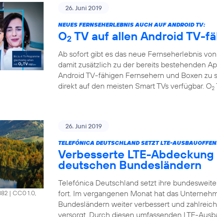
26. Juni 2019
NEUES FERNSEHERLEBNIS AUCH AUF ANDROID TV:
O
TV auf allen Android TV-f
2
Ab sofort gibt es das neue Fernseherlebnis vo
damit zusätzlich zu der bereits bestehenden A
Android TV-fähigen Fernsehern und Boxen zu s
direkt auf den meisten Smart TVs verfügbar. O
2
26. Juni 2019
TELEFÓNICA DEUTSCHLAND SETZT LTE-AUSBAUOFFENS
Verbesserte LTE-Abdeckung 
deutschen Bundesländern
Telefónica Deutschland setzt ihre bundesweit
fort. Im vergangenen Monat hat das Unterneh
882
|
CC0 1.0,
Bundesländern weiter verbessert und zahlrei
versorgt. Durch diesen umfassenden LTE-Ausb