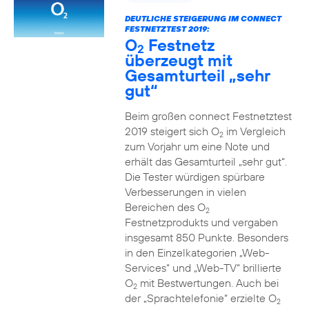
DEUTLICHE STEIGERUNG IM CONNECT
FESTNETZTEST 2019:
O
Festnetz
2
überzeugt mit
Gesamturteil „sehr
gut“
Beim großen connect Festnetztest
2019 steigert sich O
im Vergleich
2
zum Vorjahr um eine Note und
erhält das Gesamturteil „sehr gut“.
Die Tester würdigen spürbare
Verbesserungen in vielen
Bereichen des O
2
Festnetzprodukts und vergaben
insgesamt 850 Punkte. Besonders
in den Einzelkategorien „Web-
Services“ und „Web-TV“ brillierte
O
mit Bestwertungen. Auch bei
2
der „Sprachtelefonie“ erzielte O
2