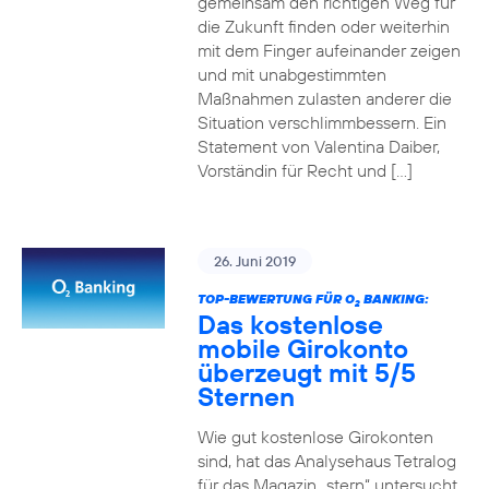
gemeinsam den richtigen Weg für
die Zukunft finden oder weiterhin
mit dem Finger aufeinander zeigen
und mit unabgestimmten
Maßnahmen zulasten anderer die
Situation verschlimmbessern. Ein
Statement von Valentina Daiber,
Vorständin für Recht und […]
26. Juni 2019
TOP-BEWERTUNG FÜR O
BANKING:
2
Das kostenlose
mobile Girokonto
überzeugt mit 5/5
Sternen
Wie gut kostenlose Girokonten
sind, hat das Analysehaus Tetralog
für das Magazin „stern“ untersucht.