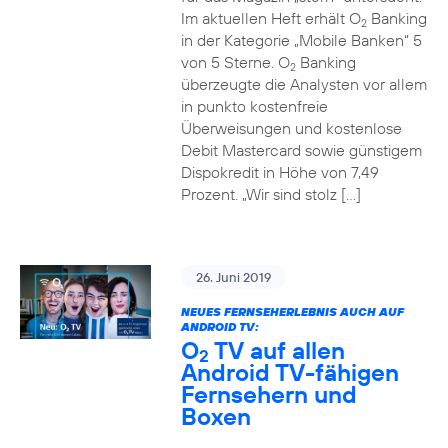
Im aktuellen Heft erhält O
Banking
2
in der Kategorie „Mobile Banken“ 5
von 5 Sterne. O
Banking
2
überzeugte die Analysten vor allem
in punkto kostenfreie
Überweisungen und kostenlose
Debit Mastercard sowie günstigem
Dispokredit in Höhe von 7,49
Prozent. „Wir sind stolz […]
26. Juni 2019
NEUES FERNSEHERLEBNIS AUCH AUF
ANDROID TV:
O
TV auf allen
2
Android TV-fähigen
Fernsehern und
Boxen