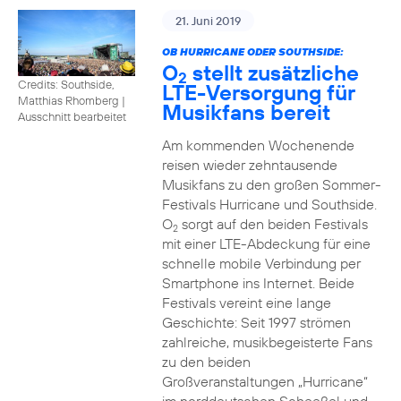
21. Juni 2019
OB HURRICANE ODER SOUTHSIDE:
O
stellt zusätzliche
2
Credits: Southside,
LTE-Versorgung für
Matthias Rhomberg
|
Musikfans bereit
Ausschnitt bearbeitet
Am kommenden Wochenende
reisen wieder zehntausende
Musikfans zu den großen Sommer-
Festivals Hurricane und Southside.
O
sorgt auf den beiden Festivals
2
mit einer LTE-Abdeckung für eine
schnelle mobile Verbindung per
Smartphone ins Internet. Beide
Festivals vereint eine lange
Geschichte: Seit 1997 strömen
zahlreiche, musikbegeisterte Fans
zu den beiden
Großveranstaltungen „Hurricane“