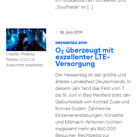
im norddeutschen Scheeßel und
„Southside“ im […]
18. Juni 2019
HESSENTAG 2019:
O
überzeugt mit
2
Credits: Pixabay,
exzellenter LTE-
Pexels
|
CC0 1.0,
Versorgung
Ausschnitt bearbeitet
Der Hessentag ist das größte und
älteste Landesfest Deutschlands. In
diesem Jahr fand das Fest vom 7.
bis 16. Juni in Bad Hersfeld statt, der
Geburtsstadt von Konrad Zuse und
Konrad Duden. Zahlreiche
Einzelveranstaltungen, Konzerte
und Mitmach-Aktionen lockten
insgesamt mehr als 860.000
Besucher. Rechtzeitig zur