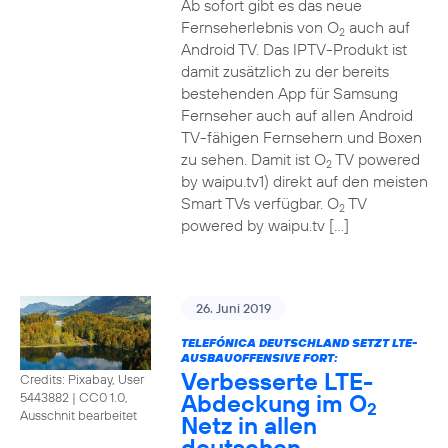
Ab sofort gibt es das neue
Fernseherlebnis von O
auch auf
2
Android TV. Das IPTV-Produkt ist
damit zusätzlich zu der bereits
bestehenden App für Samsung
Fernseher auch auf allen Android
TV-fähigen Fernsehern und Boxen
zu sehen. Damit ist O
TV powered
2
by waipu.tv1) direkt auf den meisten
Smart TVs verfügbar. O
TV
2
powered by waipu.tv […]
26. Juni 2019
TELEFÓNICA DEUTSCHLAND SETZT LTE-
AUSBAUOFFENSIVE FORT:
Verbesserte LTE-
Credits: Pixabay, User
Abdeckung im O
5443882
|
CC0 1.0,
2
Ausschnit bearbeitet
Netz in allen
deutschen