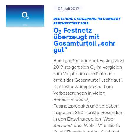
02. Juli 2019
DEUTLICHE STEIGERUNG IM CONNECT
FESTNETZTEST 2019:
O
Festnetz
2
überzeugt mit
Gesamturteil „sehr
gut“
Beim großen connect Festnetztest
2019 steigert sich O
im Vergleich
2
zum Vorjahr um eine Note und
erhält das Gesamturteil „sehr gut“.
Die Tester würdigen spürbare
Verbesserungen in vielen
Bereichen des O
2
Festnetzprodukts und vergaben
insgesamt 850 Punkte. Besonders
in den Einzelkategorien „Web-
Services“ und „Web-TV“ brillierte
O
mit Bestwertungen. Auch bei