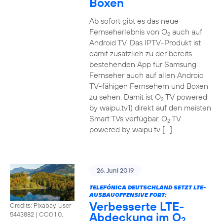
Boxen
Ab sofort gibt es das neue
Fernseherlebnis von O
auch auf
2
Android TV. Das IPTV-Produkt ist
damit zusätzlich zu der bereits
bestehenden App für Samsung
Fernseher auch auf allen Android
TV-fähigen Fernsehern und Boxen
zu sehen. Damit ist O
TV powered
2
by waipu.tv1) direkt auf den meisten
Smart TVs verfügbar. O
TV
2
powered by waipu.tv […]
26. Juni 2019
TELEFÓNICA DEUTSCHLAND SETZT LTE-
AUSBAUOFFENSIVE FORT:
Verbesserte LTE-
Credits: Pixabay, User
Abdeckung im O
5443882
|
CC0 1.0,
2