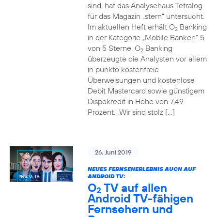
sind, hat das Analysehaus Tetralog
für das Magazin „stern“ untersucht.
Im aktuellen Heft erhält O
Banking
2
in der Kategorie „Mobile Banken“ 5
von 5 Sterne. O
Banking
2
überzeugte die Analysten vor allem
in punkto kostenfreie
Überweisungen und kostenlose
Debit Mastercard sowie günstigem
Dispokredit in Höhe von 7,49
Prozent. „Wir sind stolz […]
26. Juni 2019
NEUES FERNSEHERLEBNIS AUCH AUF
ANDROID TV:
O
TV auf allen
2
Android TV-fähigen
Fernsehern und