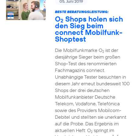
05. Juni 2019
BESTE BERATUNGSLEISTUNG:
O
Shops holen sich
2
den Sieg beim
connect Mobilfunk-
Shoptest
Die Mobilfunkmarke O
ist der
2
diesjährige Sieger beim großen
Shop-Test des renommierten
Fachmagazins connect.
Unabhängige Tester besuchten in
diesem Jahr erneut bundesweit 100
Shops der drei deutschen
Mobilfunkanbieter Deutsche
Telekom, Vodafone, Telefónica
sowie des Providers Mobilcom-
Debitel und stellten sie unerkannt
auf die Probe. Das Ergebnis im
aktuellen Heft: O
springt im
2