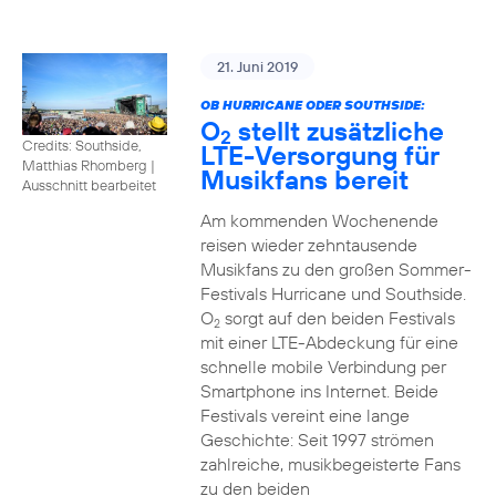
21. Juni 2019
OB HURRICANE ODER SOUTHSIDE:
O
stellt zusätzliche
2
Credits: Southside,
LTE-Versorgung für
Matthias Rhomberg
|
Musikfans bereit
Ausschnitt bearbeitet
Am kommenden Wochenende
reisen wieder zehntausende
Musikfans zu den großen Sommer-
Festivals Hurricane und Southside.
O
sorgt auf den beiden Festivals
2
mit einer LTE-Abdeckung für eine
schnelle mobile Verbindung per
Smartphone ins Internet. Beide
Festivals vereint eine lange
Geschichte: Seit 1997 strömen
zahlreiche, musikbegeisterte Fans
zu den beiden