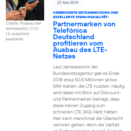
27. Mai 2019
VERBESSERTE NETZABDECKUNG UND
EXZELLENTE SPRACHQUALITÄT:
Partnermarken von
Credits: Pixabay User
Telefónica
terimakasih0
|
CC0
1.0, Ausschnitt
Deutschland
bearbeitet
profitieren vom
Ausbau des LTE-
Netzes
Laut Jahresbericht der
Bundesnetzagentur gab es Ende
2018 etwa 50,5 Millionen aktive
SIM-Karten, die LTE nutzten. Häufig
wird dabei mit Blick auf Discount-
und Partnermarken beklagt, dass
diese keinen Zugang zum
schnellen LTE (4G)-Netz hätten.
Hier kann manchmal die Übersicht
verloren gehen, denn die Vielfalt