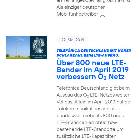
an Tarifangeboten ist groß. Fakt ist:
Als einziger deutscher
Mobilfunkbetreiber […]
22. Mai 2019
TELEFÓNICA DEUTSCHLAND MIT HOHER
SCHLAGZAHL BEIM LTE-AUSBAU:
Über 800 neue LTE-
Sender im April 2019
verbessern O
Netz
2
Telefónica Deutschland gibt beim
Ausbau des O
LTE-Netzes weiter
2
Vollgas: Allein im April 2019 hat der
Telekommunikationsanbieter
bundesweit mehr als 800 neue
LTE-Stationen errichtet bzw.
bestehende LTE-Standorte um
zusätzliche LTE-Kapazitäten