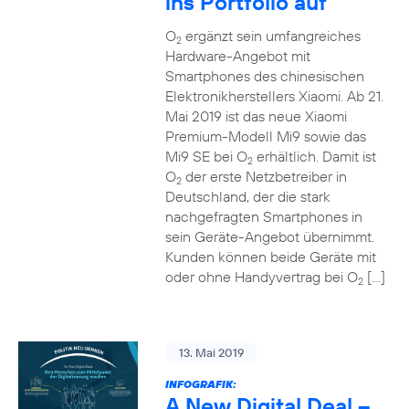
ins Portfolio auf
O
ergänzt sein umfangreiches
2
Hardware-Angebot mit
Smartphones des chinesischen
Elektronikherstellers Xiaomi. Ab 21.
Mai 2019 ist das neue Xiaomi
Premium-Modell Mi9 sowie das
Mi9 SE bei O
erhältlich. Damit ist
2
O
der erste Netzbetreiber in
2
Deutschland, der die stark
nachgefragten Smartphones in
sein Geräte-Angebot übernimmt.
Kunden können beide Geräte mit
oder ohne Handyvertrag bei O
[…]
2
13. Mai 2019
INFOGRAFIK:
A New Digital Deal –