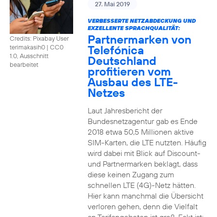
27. Mai 2019
VERBESSERTE NETZABDECKUNG UND
EXZELLENTE SPRACHQUALITÄT:
Partnermarken von
Credits: Pixabay User
Telefónica
terimakasih0
|
CC0
1.0, Ausschnitt
Deutschland
bearbeitet
profitieren vom
Ausbau des LTE-
Netzes
Laut Jahresbericht der
Bundesnetzagentur gab es Ende
2018 etwa 50,5 Millionen aktive
SIM-Karten, die LTE nutzten. Häufig
wird dabei mit Blick auf Discount-
und Partnermarken beklagt, dass
diese keinen Zugang zum
schnellen LTE (4G)-Netz hätten.
Hier kann manchmal die Übersicht
verloren gehen, denn die Vielfalt