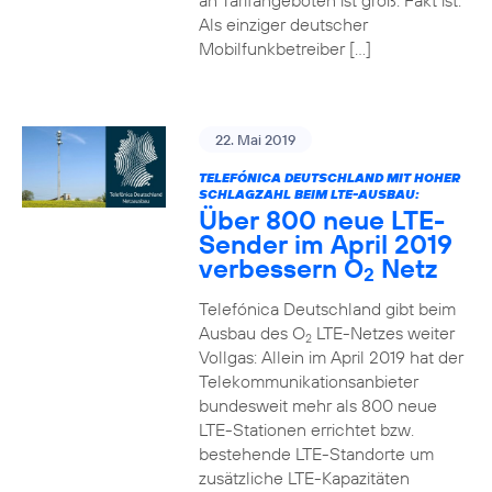
an Tarifangeboten ist groß. Fakt ist:
Als einziger deutscher
Mobilfunkbetreiber […]
22. Mai 2019
TELEFÓNICA DEUTSCHLAND MIT HOHER
SCHLAGZAHL BEIM LTE-AUSBAU:
Über 800 neue LTE-
Sender im April 2019
verbessern O
Netz
2
Telefónica Deutschland gibt beim
Ausbau des O
LTE-Netzes weiter
2
Vollgas: Allein im April 2019 hat der
Telekommunikationsanbieter
bundesweit mehr als 800 neue
LTE-Stationen errichtet bzw.
bestehende LTE-Standorte um
zusätzliche LTE-Kapazitäten