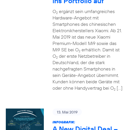
ins Portfolio auf
O
ergänzt sein umfangreiches
2
Hardware-Angebot mit
Smartphones des chinesischen
Elektronikherstellers Xiaomi. Ab 21.
Mai 2019 ist das neue Xiaomi
Premium-Modell Mi9 sowie das
Mi9 SE bei O
erhältlich. Damit ist
2
O
der erste Netzbetreiber in
2
Deutschland, der die stark
nachgefragten Smartphones in
sein Geräte-Angebot übernimmt.
Kunden können beide Geräte mit
oder ohne Handyvertrag bei O
[…]
2
13. Mai 2019
INFOGRAFIK:
A New Digital Deal –