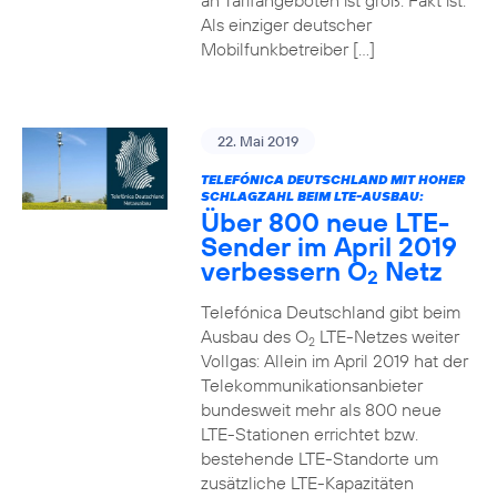
an Tarifangeboten ist groß. Fakt ist:
Als einziger deutscher
Mobilfunkbetreiber […]
22. Mai 2019
TELEFÓNICA DEUTSCHLAND MIT HOHER
SCHLAGZAHL BEIM LTE-AUSBAU:
Über 800 neue LTE-
Sender im April 2019
verbessern O
Netz
2
Telefónica Deutschland gibt beim
Ausbau des O
LTE-Netzes weiter
2
Vollgas: Allein im April 2019 hat der
Telekommunikationsanbieter
bundesweit mehr als 800 neue
LTE-Stationen errichtet bzw.
bestehende LTE-Standorte um
zusätzliche LTE-Kapazitäten