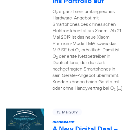
ins Portfolio auf
O
ergänzt sein umfangreiches
2
Hardware-Angebot mit
Smartphones des chinesischen
Elektronikherstellers Xiaomi. Ab 21.
Mai 2019 ist das neue Xiaomi
Premium-Modell Mi9 sowie das
Mi9 SE bei O
erhältlich. Damit ist
2
O
der erste Netzbetreiber in
2
Deutschland, der die stark
nachgefragten Smartphones in
sein Geräte-Angebot übernimmt.
Kunden können beide Geräte mit
oder ohne Handyvertrag bei O
[…]
2
13. Mai 2019
INFOGRAFIK:
A New Digital Deal –