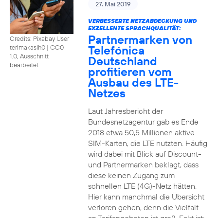
27. Mai 2019
VERBESSERTE NETZABDECKUNG UND
EXZELLENTE SPRACHQUALITÄT:
Partnermarken von
Credits: Pixabay User
Telefónica
terimakasih0
|
CC0
1.0, Ausschnitt
Deutschland
bearbeitet
profitieren vom
Ausbau des LTE-
Netzes
Laut Jahresbericht der
Bundesnetzagentur gab es Ende
2018 etwa 50,5 Millionen aktive
SIM-Karten, die LTE nutzten. Häufig
wird dabei mit Blick auf Discount-
und Partnermarken beklagt, dass
diese keinen Zugang zum
schnellen LTE (4G)-Netz hätten.
Hier kann manchmal die Übersicht
verloren gehen, denn die Vielfalt