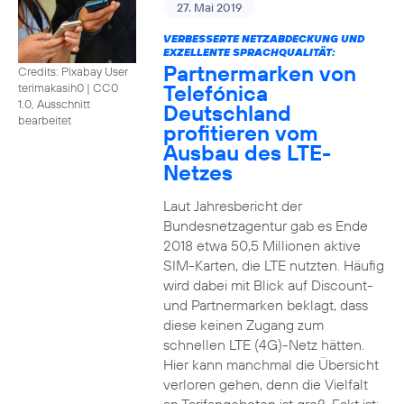
27. Mai 2019
VERBESSERTE NETZABDECKUNG UND
EXZELLENTE SPRACHQUALITÄT:
Partnermarken von
Credits: Pixabay User
Telefónica
terimakasih0
|
CC0
1.0, Ausschnitt
Deutschland
bearbeitet
profitieren vom
Ausbau des LTE-
Netzes
Laut Jahresbericht der
Bundesnetzagentur gab es Ende
2018 etwa 50,5 Millionen aktive
SIM-Karten, die LTE nutzten. Häufig
wird dabei mit Blick auf Discount-
und Partnermarken beklagt, dass
diese keinen Zugang zum
schnellen LTE (4G)-Netz hätten.
Hier kann manchmal die Übersicht
verloren gehen, denn die Vielfalt