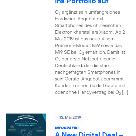
ins Portfolio auf
O
ergänzt sein umfangreiches
2
Hardware-Angebot mit
Smartphones des chinesischen
Elektronikherstellers Xiaomi. Ab 21.
Mai 2019 ist das neue Xiaomi
Premium-Modell Mi9 sowie das
Mi9 SE bei O
erhältlich. Damit ist
2
O
der erste Netzbetreiber in
2
Deutschland, der die stark
nachgefragten Smartphones in
sein Geräte-Angebot übernimmt.
Kunden können beide Geräte mit
oder ohne Handyvertrag bei O
[…]
2
13. Mai 2019
INFOGRAFIK:
A New Digital Deal –