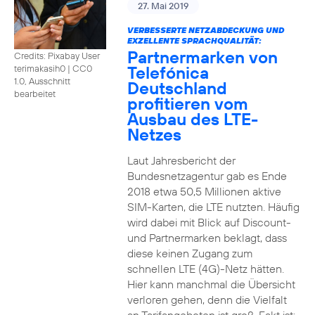
27. Mai 2019
VERBESSERTE NETZABDECKUNG UND
EXZELLENTE SPRACHQUALITÄT:
Partnermarken von
Credits: Pixabay User
Telefónica
terimakasih0
|
CC0
1.0, Ausschnitt
Deutschland
bearbeitet
profitieren vom
Ausbau des LTE-
Netzes
Laut Jahresbericht der
Bundesnetzagentur gab es Ende
2018 etwa 50,5 Millionen aktive
SIM-Karten, die LTE nutzten. Häufig
wird dabei mit Blick auf Discount-
und Partnermarken beklagt, dass
diese keinen Zugang zum
schnellen LTE (4G)-Netz hätten.
Hier kann manchmal die Übersicht
verloren gehen, denn die Vielfalt