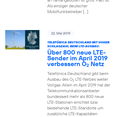
an Tarifangeboten ist groß. Fakt ist:
Als einziger deutscher
Mobilfunkbetreiber […]
22. Mai 2019
TELEFÓNICA DEUTSCHLAND MIT HOHER
SCHLAGZAHL BEIM LTE-AUSBAU:
Über 800 neue LTE-
Sender im April 2019
verbessern O
Netz
2
Telefónica Deutschland gibt beim
Ausbau des O
LTE-Netzes weiter
2
Vollgas: Allein im April 2019 hat der
Telekommunikationsanbieter
bundesweit mehr als 800 neue
LTE-Stationen errichtet bzw.
bestehende LTE-Standorte um
zusätzliche LTE-Kapazitäten