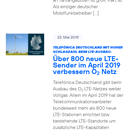
an Tarifangeboten ist groß. Fakt ist:
Als einziger deutscher
Mobilfunkbetreiber […]
22. Mai 2019
TELEFÓNICA DEUTSCHLAND MIT HOHER
SCHLAGZAHL BEIM LTE-AUSBAU:
Über 800 neue LTE-
Sender im April 2019
verbessern O
Netz
2
Telefónica Deutschland gibt beim
Ausbau des O
LTE-Netzes weiter
2
Vollgas: Allein im April 2019 hat der
Telekommunikationsanbieter
bundesweit mehr als 800 neue
LTE-Stationen errichtet bzw.
bestehende LTE-Standorte um
zusätzliche LTE-Kapazitäten