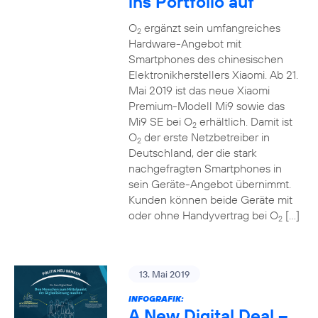
ins Portfolio auf
O
ergänzt sein umfangreiches
2
Hardware-Angebot mit
Smartphones des chinesischen
Elektronikherstellers Xiaomi. Ab 21.
Mai 2019 ist das neue Xiaomi
Premium-Modell Mi9 sowie das
Mi9 SE bei O
erhältlich. Damit ist
2
O
der erste Netzbetreiber in
2
Deutschland, der die stark
nachgefragten Smartphones in
sein Geräte-Angebot übernimmt.
Kunden können beide Geräte mit
oder ohne Handyvertrag bei O
[…]
2
13. Mai 2019
INFOGRAFIK:
A New Digital Deal –