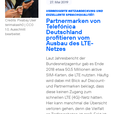
27. Mai 2019
VERBESSERTE NETZABDECKUNG UND
EXZELLENTE SPRACHQUALITÄT:
Partnermarken von
Credits: Pixabay User
Telefónica
terimakasih0
|
CC0
1.0, Ausschnitt
Deutschland
bearbeitet
profitieren vom
Ausbau des LTE-
Netzes
Laut Jahresbericht der
Bundesnetzagentur gab es Ende
2018 etwa 50,5 Millionen aktive
SIM-Karten, die LTE nutzten. Häufig
wird dabei mit Blick auf Discount-
und Partnermarken beklagt, dass
diese keinen Zugang zum
schnellen LTE (4G)-Netz hätten.
Hier kann manchmal die Übersicht
verloren gehen, denn die Vielfalt