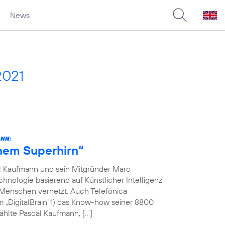
News
2021
ANN:
inem Superhirn“
l Kaufmann und sein Mitgründer Marc
hnologie basierend auf Künstlicher Intelligenz
 Menschen vernetzt. Auch Telefónica
m „DigitalBrain“1) das Know-how seiner 8800
ählte Pascal Kaufmann, […]