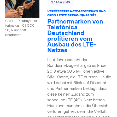
27. Mai 2019
VERBESSERTE NETZABDECKUNG UND
EXZELLENTE SPRACHQUALITÄT:
Partnermarken von
Credits: Pixabay User
Telefónica
terimakasih0
|
CC0
1.0, Ausschnitt
Deutschland
bearbeitet
profitieren vom
Ausbau des LTE-
Netzes
Laut Jahresbericht der
Bundesnetzagentur gab es Ende
2018 etwa 50,5 Millionen aktive
SIM-Karten, die LTE nutzten. Häufig
wird dabei mit Blick auf Discount-
und Partnermarken beklagt, dass
diese keinen Zugang zum
schnellen LTE (4G)-Netz hätten.
Hier kann manchmal die Übersicht
verloren gehen, denn die Vielfalt