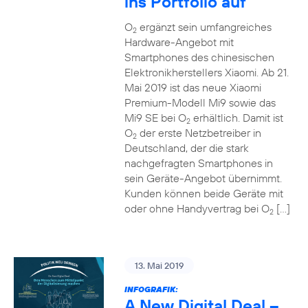
ins Portfolio auf
O
ergänzt sein umfangreiches
2
Hardware-Angebot mit
Smartphones des chinesischen
Elektronikherstellers Xiaomi. Ab 21.
Mai 2019 ist das neue Xiaomi
Premium-Modell Mi9 sowie das
Mi9 SE bei O
erhältlich. Damit ist
2
O
der erste Netzbetreiber in
2
Deutschland, der die stark
nachgefragten Smartphones in
sein Geräte-Angebot übernimmt.
Kunden können beide Geräte mit
oder ohne Handyvertrag bei O
[…]
2
13. Mai 2019
INFOGRAFIK:
A New Digital Deal –