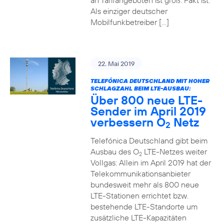
an Tarifangeboten ist groß. Fakt ist:
Als einziger deutscher
Mobilfunkbetreiber […]
22. Mai 2019
TELEFÓNICA DEUTSCHLAND MIT HOHER
SCHLAGZAHL BEIM LTE-AUSBAU:
Über 800 neue LTE-
Sender im April 2019
verbessern O
Netz
2
Telefónica Deutschland gibt beim
Ausbau des O
LTE-Netzes weiter
2
Vollgas: Allein im April 2019 hat der
Telekommunikationsanbieter
bundesweit mehr als 800 neue
LTE-Stationen errichtet bzw.
bestehende LTE-Standorte um
zusätzliche LTE-Kapazitäten