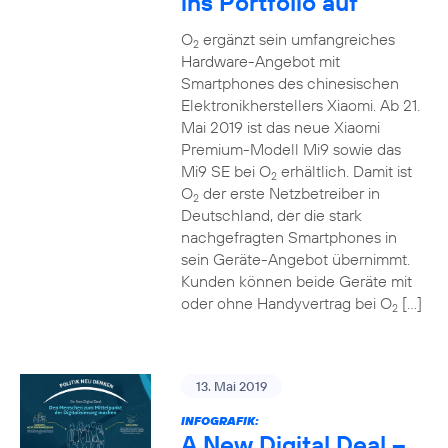
ins Portfolio auf
O
ergänzt sein umfangreiches
2
Hardware-Angebot mit
Smartphones des chinesischen
Elektronikherstellers Xiaomi. Ab 21.
Mai 2019 ist das neue Xiaomi
Premium-Modell Mi9 sowie das
Mi9 SE bei O
erhältlich. Damit ist
2
O
der erste Netzbetreiber in
2
Deutschland, der die stark
nachgefragten Smartphones in
sein Geräte-Angebot übernimmt.
Kunden können beide Geräte mit
oder ohne Handyvertrag bei O
[…]
2
13. Mai 2019
INFOGRAFIK:
A New Digital Deal –