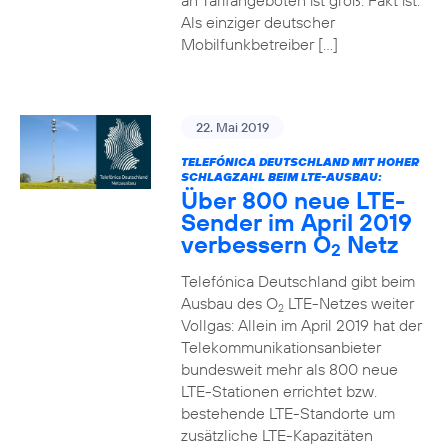
an Tarifangeboten ist groß. Fakt ist:
Als einziger deutscher
Mobilfunkbetreiber […]
22. Mai 2019
TELEFÓNICA DEUTSCHLAND MIT HOHER
SCHLAGZAHL BEIM LTE-AUSBAU:
Über 800 neue LTE-
Sender im April 2019
verbessern O
Netz
2
Telefónica Deutschland gibt beim
Ausbau des O
LTE-Netzes weiter
2
Vollgas: Allein im April 2019 hat der
Telekommunikationsanbieter
bundesweit mehr als 800 neue
LTE-Stationen errichtet bzw.
bestehende LTE-Standorte um
zusätzliche LTE-Kapazitäten