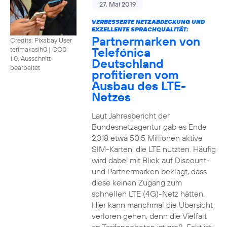
27. Mai 2019
VERBESSERTE NETZABDECKUNG UND
EXZELLENTE SPRACHQUALITÄT:
Partnermarken von
Credits: Pixabay User
Telefónica
terimakasih0
|
CC0
1.0, Ausschnitt
Deutschland
bearbeitet
profitieren vom
Ausbau des LTE-
Netzes
Laut Jahresbericht der
Bundesnetzagentur gab es Ende
2018 etwa 50,5 Millionen aktive
SIM-Karten, die LTE nutzten. Häufig
wird dabei mit Blick auf Discount-
und Partnermarken beklagt, dass
diese keinen Zugang zum
schnellen LTE (4G)-Netz hätten.
Hier kann manchmal die Übersicht
verloren gehen, denn die Vielfalt