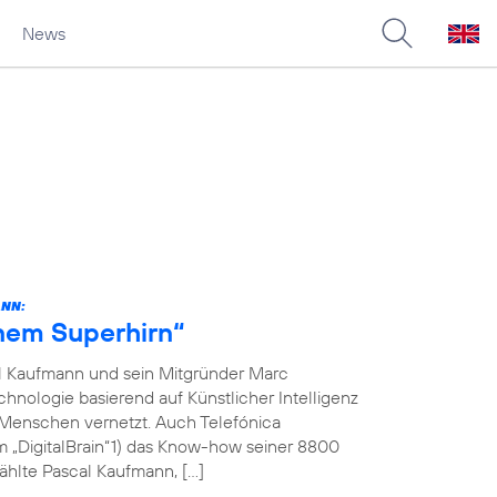
News
ANN:
inem Superhirn“
l Kaufmann und sein Mitgründer Marc
hnologie basierend auf Künstlicher Intelligenz
 Menschen vernetzt. Auch Telefónica
m „DigitalBrain“1) das Know-how seiner 8800
ählte Pascal Kaufmann, […]