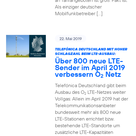
an Tarifangeboten ist groß. Fakt ist:
Als einziger deutscher
Mobilfunkbetreiber […]
22. Mai 2019
TELEFÓNICA DEUTSCHLAND MIT HOHER
SCHLAGZAHL BEIM LTE-AUSBAU:
Über 800 neue LTE-
Sender im April 2019
verbessern O
Netz
2
Telefónica Deutschland gibt beim
Ausbau des O
LTE-Netzes weiter
2
Vollgas: Allein im April 2019 hat der
Telekommunikationsanbieter
bundesweit mehr als 800 neue
LTE-Stationen errichtet bzw.
bestehende LTE-Standorte um
zusätzliche LTE-Kapazitäten