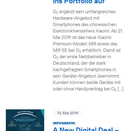
ins Portfolio auf
O
ergänzt sein umfangreiches
2
Hardware-Angebot mit
Smartphones des chinesischen
Elektronikherstellers Xiaomi. Ab 21.
Mai 2019 ist das neue Xiaomi
Premium-Modell Mi9 sowie das
Mi9 SE bei O
erhältlich. Damit ist
2
O
der erste Netzbetreiber in
2
Deutschland, der die stark
nachgefragten Smartphones in
sein Geräte-Angebot übernimmt.
Kunden können beide Geräte mit
oder ohne Handyvertrag bei O
[…]
2
13. Mai 2019
INFOGRAFIK:
A New Digital Deal –