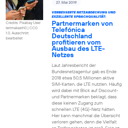
27. Mai 2019
VERBESSERTE NETZABDECKUNG UND
EXZELLENTE SPRACHQUALITÄT:
Partnermarken von
Credits: Pixabay User
Telefónica
terimakasih0
|
CC0
1.0, Ausschnitt
Deutschland
bearbeitet
profitieren vom
Ausbau des LTE-
Netzes
Laut Jahresbericht der
Bundesnetzagentur gab es Ende
2018 etwa 50,5 Millionen aktive
SIM-Karten, die LTE nutzten. Häufig
wird dabei mit Blick auf Discount-
und Partnermarken beklagt, dass
diese keinen Zugang zum
schnellen LTE (4G)-Netz hätten.
Hier kann manchmal die Übersicht
verloren gehen, denn die Vielfalt