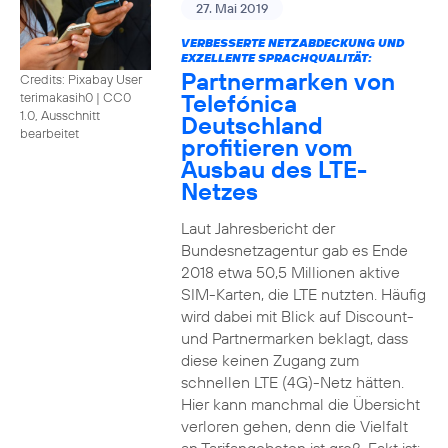
27. Mai 2019
VERBESSERTE NETZABDECKUNG UND
EXZELLENTE SPRACHQUALITÄT:
Partnermarken von
Credits: Pixabay User
Telefónica
terimakasih0
|
CC0
1.0, Ausschnitt
Deutschland
bearbeitet
profitieren vom
Ausbau des LTE-
Netzes
Laut Jahresbericht der
Bundesnetzagentur gab es Ende
2018 etwa 50,5 Millionen aktive
SIM-Karten, die LTE nutzten. Häufig
wird dabei mit Blick auf Discount-
und Partnermarken beklagt, dass
diese keinen Zugang zum
schnellen LTE (4G)-Netz hätten.
Hier kann manchmal die Übersicht
verloren gehen, denn die Vielfalt