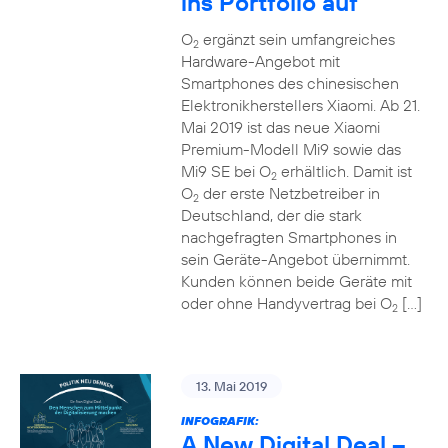
ins Portfolio auf
O
ergänzt sein umfangreiches
2
Hardware-Angebot mit
Smartphones des chinesischen
Elektronikherstellers Xiaomi. Ab 21.
Mai 2019 ist das neue Xiaomi
Premium-Modell Mi9 sowie das
Mi9 SE bei O
erhältlich. Damit ist
2
O
der erste Netzbetreiber in
2
Deutschland, der die stark
nachgefragten Smartphones in
sein Geräte-Angebot übernimmt.
Kunden können beide Geräte mit
oder ohne Handyvertrag bei O
[…]
2
13. Mai 2019
INFOGRAFIK:
A New Digital Deal –