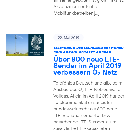
an Tarifangeboten ist groß. Fakt ist:
Als einziger deutscher
Mobilfunkbetreiber […]
22. Mai 2019
TELEFÓNICA DEUTSCHLAND MIT HOHER
SCHLAGZAHL BEIM LTE-AUSBAU:
Über 800 neue LTE-
Sender im April 2019
verbessern O
Netz
2
Telefónica Deutschland gibt beim
Ausbau des O
LTE-Netzes weiter
2
Vollgas: Allein im April 2019 hat der
Telekommunikationsanbieter
bundesweit mehr als 800 neue
LTE-Stationen errichtet bzw.
bestehende LTE-Standorte um
zusätzliche LTE-Kapazitäten