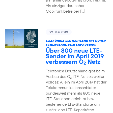
an Tarifangeboten ist groß. Fakt ist:
Als einziger deutscher
Mobilfunkbetreiber […]
22. Mai 2019
TELEFÓNICA DEUTSCHLAND MIT HOHER
SCHLAGZAHL BEIM LTE-AUSBAU:
Über 800 neue LTE-
Sender im April 2019
verbessern O
Netz
2
Telefónica Deutschland gibt beim
Ausbau des O
LTE-Netzes weiter
2
Vollgas: Allein im April 2019 hat der
Telekommunikationsanbieter
bundesweit mehr als 800 neue
LTE-Stationen errichtet bzw.
bestehende LTE-Standorte um
zusätzliche LTE-Kapazitäten