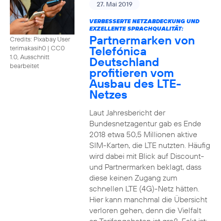
27. Mai 2019
VERBESSERTE NETZABDECKUNG UND
EXZELLENTE SPRACHQUALITÄT:
Partnermarken von
Credits: Pixabay User
Telefónica
terimakasih0
|
CC0
1.0, Ausschnitt
Deutschland
bearbeitet
profitieren vom
Ausbau des LTE-
Netzes
Laut Jahresbericht der
Bundesnetzagentur gab es Ende
2018 etwa 50,5 Millionen aktive
SIM-Karten, die LTE nutzten. Häufig
wird dabei mit Blick auf Discount-
und Partnermarken beklagt, dass
diese keinen Zugang zum
schnellen LTE (4G)-Netz hätten.
Hier kann manchmal die Übersicht
verloren gehen, denn die Vielfalt