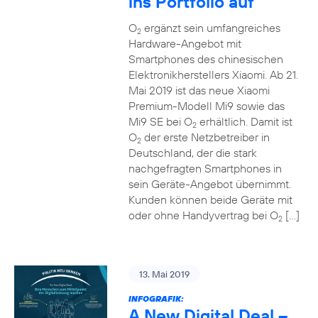
ins Portfolio auf
O
ergänzt sein umfangreiches
2
Hardware-Angebot mit
Smartphones des chinesischen
Elektronikherstellers Xiaomi. Ab 21.
Mai 2019 ist das neue Xiaomi
Premium-Modell Mi9 sowie das
Mi9 SE bei O
erhältlich. Damit ist
2
O
der erste Netzbetreiber in
2
Deutschland, der die stark
nachgefragten Smartphones in
sein Geräte-Angebot übernimmt.
Kunden können beide Geräte mit
oder ohne Handyvertrag bei O
[…]
2
13. Mai 2019
INFOGRAFIK:
A New Digital Deal –